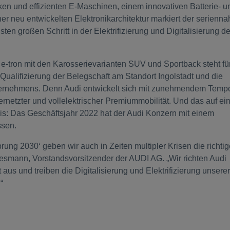
rken und effizienten E-Maschinen, einem innovativen Batterie- u
 neu entwickelten Elektronikarchitektur markiert der serienna
ten großen Schritt in der Elektrifizierung und Digitalisierung d
e-tron mit den Karosserievarianten SUV und Sportback steht fü
 Qualifizierung der Belegschaft am Standort Ingolstadt und die
nternehmens. Denn Audi entwickelt sich mit zunehmendem Temp
rnetzter und vollelektrischer Premiummobilität. Und das auf ei
sis: Das Geschäftsjahr 2022 hat der Audi Konzern mit einem
ssen.
prung 2030‘ geben wir auch in Zeiten multipler Krisen die richti
esmann, Vorstandsvorsitzender der AUDI AG. „Wir richten Audi
t aus und treiben die Digitalisierung und Elektrifizierung unserer
.“