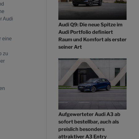
nd
he
er Audi
Audi Q9: Die neue Spitze im
Audi Portfolio definiert
r eine
Raum und Komfort als erster
seiner Art
o zu
ner
gen
Aufgewerteter Audi A3 ab
sofort bestellbar, auch als
preislich besonders
attraktiver A3 Entry