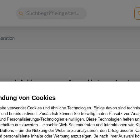
Suche:
neration
nd Nieren: Audi testet
nnahen Prototyp des Q
ndung von Cookies
ite verwendet Cookies und ähnliche Technologien. Einige davon sind techni
 hohen Norden
h und bereits aktiviert. Zusätzlich können Sie freiwillig in den Einsatz von Anal
und Personalisierungs-Technologien einwilligen. Diese Technologien helfen uns
rhalten auszuwerten – einschließlich Seitenaufrufen und Interaktionen wie Kl
 Buttons – um die Nutzung der Website zu analysieren, den Erfolg unserer 
 personalisierte Inhalte oder Werbung anzuzeigen. Je nach Ihrer Auswahl k