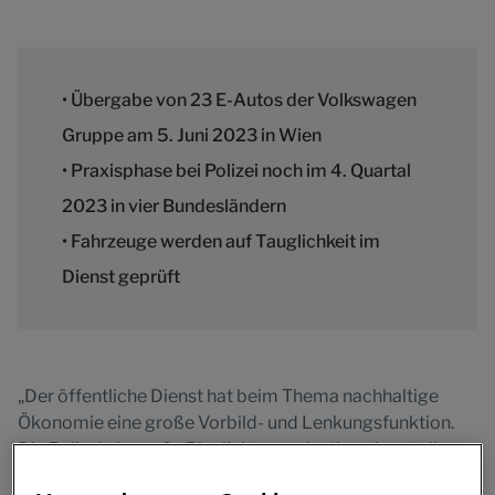
• Übergabe von 23 E-Autos der Volkswagen
Gruppe am 5. Juni 2023 in Wien
• Praxisphase bei Polizei noch im 4. Quartal
2023 in vier Bundesländern
• Fahrzeuge werden auf Tauglichkeit im
Dienst geprüft
„Der öffentliche Dienst hat beim Thema nachhaltige
Ökonomie eine große Vorbild- und Lenkungsfunktion.
Die Polizei als große Blaulichtorganisation nimmt diese
Rolle ernst und prüft vorhandene Möglichkeiten für