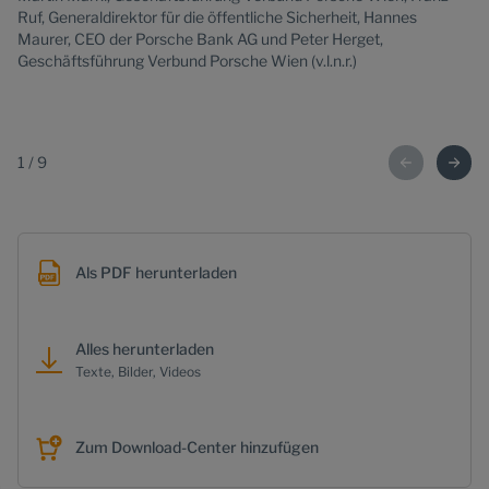
Ruf, Generaldirektor für die öffentliche Sicherheit, Hannes
Sk
Maurer, CEO der Porsche Bank AG und Peter Herget,
Ma
Geschäftsführung Verbund Porsche Wien (v.l.n.r.)
Ru
Ma
Ge
1
/
9
Als PDF herunterladen
Alles herunterladen
Texte, Bilder, Videos
Zum Download-Center hinzufügen