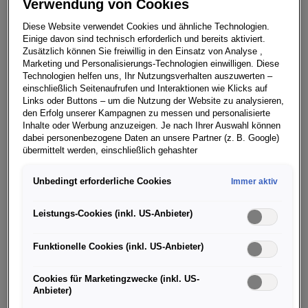
Verwendung von Cookies
Umstellungen auf emissionsfreie Fahrzeuge“, sagte der
Generaldirektor für die öffentliche Sicherheit, Franz Ruf,
Diese Website verwendet Cookies und ähnliche Technologien.
bei der Übergabe der ersten
Einige davon sind technisch erforderlich und bereits aktiviert.
Zusätzlich können Sie freiwillig in den Einsatz von Analyse ,
E-Auto-Flotte am 5. Juni 2023 in Wien. Grund der
Marketing und Personalisierungs-Technologien einwilligen. Diese
Übergabe war der Beginn einer umfangreichen
Technologien helfen uns, Ihr Nutzungsverhalten auszuwerten –
Praxisphase, in der die Tauglichkeit der Fahrzeuge für
einschließlich Seitenaufrufen und Interaktionen wie Klicks auf
Links oder Buttons – um die Nutzung der Website zu analysieren,
den täglichen Polizeidienst geprüft wird. In den
den Erfolg unserer Kampagnen zu messen und personalisierte
Polizeidienst gestellt wurden 22 vollelektrische ID.3 und
Inhalte oder Werbung anzuzeigen. Je nach Ihrer Auswahl können
ID.4, zum Teil mit Blaulicht und im Polizei-Design, sowie
dabei personenbezogene Daten an unsere Partner (z. B. Google)
übermittelt werden, einschließlich gehashter
ein Porsche Taycan, ebenfalls im Polizei-Look, der in
Kontaktinformationen, die Sie über Formulare bereitgestellt haben
ganz Österreich unterwegs sein wird.
(z. B. E Mail Adresse oder Telefonnummer).
Unbedingt erforderliche Cookies
Immer aktiv
20 Polizei-Dienststellen in der Steiermark, in
Für bestimmte Marketing und Leistungstechnologien nutzen wir
Niederösterreich, Wien und Tirol nehmen an dem
Dienste der Google Ireland Ltd., die personenbezogene Daten an
Leistungs-Cookies (inkl. US-Anbieter)
die Google LLC in den USA weiterleiten kann. In den USA besteht
Pilotprojekt teil. In der Praxis soll, wissenschaftlich
kein der EU gleichwertiges Datenschutzniveau; staatliche Zugriffe
begleitet, geprüft werden, ob sich die e-Mobilität für die
Funktionelle Cookies (inkl. US-Anbieter)
und eingeschränkte Rechtsschutzmöglichkeiten können nicht
Polizei-Arbeit eignet. „Durch die Testung von
ausgeschlossen werden. Die Übermittlung erfolgt auf Grundlage
von Standardvertragsklauseln der Europäischen Kommission.
Fahrzeugen mit alternativen Antriebsformen können wir
Cookies für Marketingzwecke (inkl. US-
Anbieter)
notwendige Erfahrungen sammeln, ob ein problemloser
Wenn Sie über einen personalisierten Link auf unsere Website