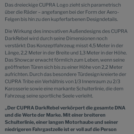
Das dreieckige CUPRA Logo zieht sich parametrisch
über die Räder – angefangen bei der Form der Aero-
Felgen bis hin zu den kupferfarbenen Designdetails.
Die Wirkung des innovativen Außendesigns des CUPRA
DarkRebel wird durch seine Dimensionen noch
verstärkt: Das Konzeptfahrzeug misst 4,5 Meter in der
Länge, 2,2 Meter in der Breite und 1,3 Meter in der Höhe.
Das Showcar erwacht förmlich zum Leben, wenn seine
geöffneten Türen sich bis zu einer Höhe von 2,2 Meter
aufrichten. Durch das besondere Türdesign kreierte der
CUPRA Tribe ein Verhältnis von 1/3 Innenraum zu 2/3
Karosserie sowie eine markante Schulterlinie, die dem
Fahrzeug seine sportliche Seele verleiht.
„Der CUPRA DarkRebel verkörpert die gesamte DNA
und die Werte der Marke. Mit einer breiteren
Schulterlinie, einer langen Motorhaube und seiner
niedrigeren Fahrgastzelle ist er voll auf die Person