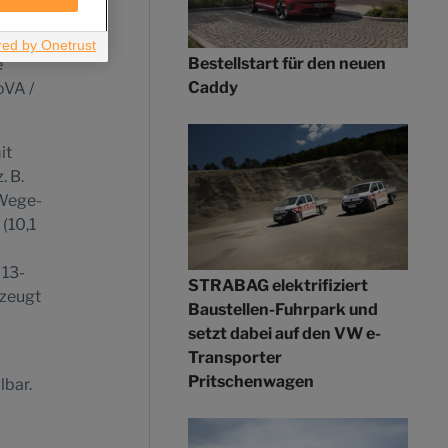
 Euro
Bestellstart für den neuen
e
Caddy
oVA /
it
. B.
-Wege-
(10,1
 13-
STRABAG elektrifiziert
zeugt
Baustellen-Fuhrpark und
setzt dabei auf den VW e-
Transporter
Pritschenwagen
lbar.