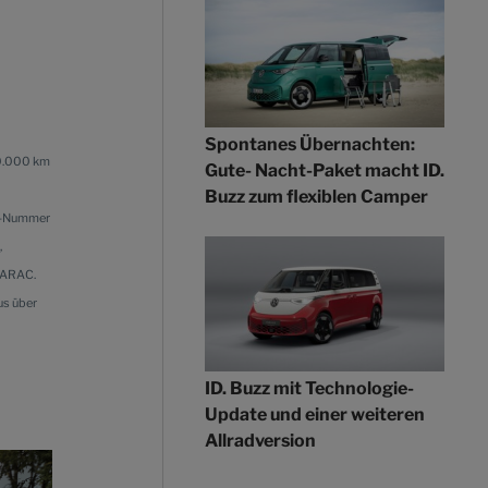
Spontanes Übernachten:
00.000 km
Gute- Nacht-Paket macht ID.
Buzz zum flexiblen Camper
ID-Nummer
,
, ARAC.
us über
ID. Buzz mit Technologie-
Update und einer weiteren
Allradversion