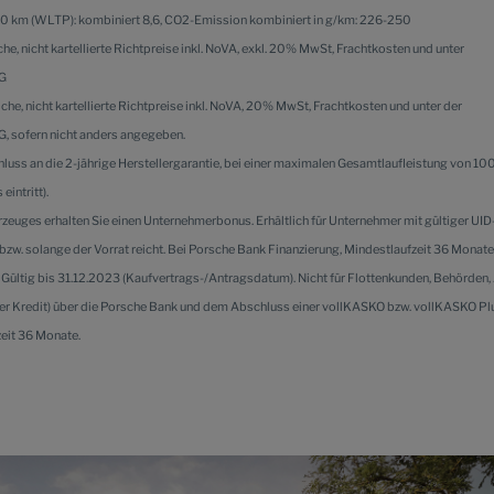
00 km (WLTP): kombiniert 8,6, CO2-Emission kombiniert in g/km: 226-250
che, nicht kartellierte Richtpreise inkl. NoVA, exkl. 20% MwSt, Frachtkosten und unter
AG
iche, nicht kartellierte Richtpreise inkl. NoVA, 20% MwSt, Frachtkosten und unter der
G, sofern nicht anders angegeben.
chluss an die 2-jährige Herstellergarantie, bei einer maximalen Gesamtlaufleistung von 1
eintritt).
rzeuges erhalten Sie einen Unternehmerbonus. Erhältlich für Unternehmer mit gültiger U
zw. solange der Vorrat reicht.
Bei Porsche Bank Finanzierung, Mindestlaufzeit 36 Monate
 Gültig bis 31.12.2023 (Kaufvertrags-/Antragsdatum). Nicht für Flottenkunden, Behörden
oder Kredit) über die Porsche Bank und dem Abschluss einer vollKASKO bzw. vollKASKO Pl
zeit 36 Monate.