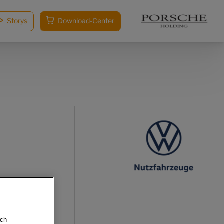
Storys
Download-Center
!
sch