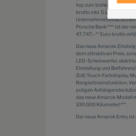
top zum bisherigen Angebo
brutto inkl. 5 Jahre Garant
Unternehmerbonus sichern.
Porsche Bank**** ist der n
47.747,–** Euro brutto erhäl
Das neue Amarok-Einsteiger
dem attraktiven Preis, son
LED-Scheinwerfer, elektris
Einstellung und Beifahrers
Zoll) Touch-Farbdisplay, M
Rangierbremsfunktion, Ve
poligen Anhängersteckdo
das neue Amarok-Modell mi
100.000 Kilometer)***.
Der neue Amarok Entry ist