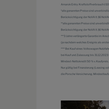
Amarok Entry: Kraftstoffverbrauch l/1
*alle genannten Preise sind unverbindli
Berücksichtigung der NoVA lt. §6 NoV
**alle genannten Preise sind unverbindl
Berücksichtigung der NoVA lt. §6 NoVA
***3 Jahre verlängerte Garantie im Ans
(je nachdem welches Ereignis als erstes 
**** Bei Kauf eines Volkswagen Nutzfah
bei Kauf und Zulassung bis 31.12.2023 b
Mindest-Nettokredit 50 % v. Kaufpreis.
Nur gültig bei Finanzierung (Leasing 
die Porsche Versicherung. Mindestlauf