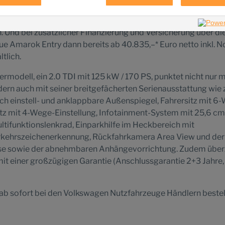
tsprogramm ab sofort ab 42.490,–* Euro netto / 49.690,–**
ie*** erhältlich ist. Unternehmer können sich zudem den
 Und bei zusätzlicher Finanzierung und Versicherung über di
eue Amarok Entry dann bereits ab 40.835,–* Euro netto inkl. N
tlich.
modell, ein 2.0 TDI mit 125 kW / 170 PS, punktet nicht nur m
dern auch mit seiner breitgefächerten Serienausstattung wie z
ch einstell- und anklappbare Außenspiegel, Fahrersitz mit 6
itz mit 4-Wege-Einstellung, Infotainment-System mit 25,6 cm 
ultifunktionslenkrad, Einparkhilfe im Heckbereich mit
rkehrszeichenerkennung, Rückfahrkamera Area View und der
se sowie der abnehmbaren Anhängevorrichtung. Zudem über
t einer großzügigen Garantie (Anschlussgarantie 2+3 Jahre,
 ab sofort bei den Volkswagen Nutzfahrzeuge Händlern bestel