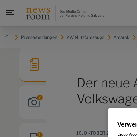
Pressemeldungen
VW Nutzfahrzeuge
Amarok
Der neue 
Volkswage
3
Verwe
10. OKTOBER 2023
1
Diese Webs