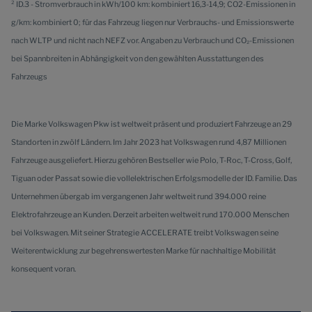
² ID.3 - Stromverbrauch in kWh/100 km: kombiniert 16,3-14,9; CO2-Emissionen in
g/km: kombiniert 0; für das Fahrzeug liegen nur Verbrauchs- und Emissionswerte
nach WLTP und nicht nach NEFZ vor. Angaben zu Verbrauch und CO₂-Emissionen
bei Spannbreiten in Abhängigkeit von den gewählten Ausstattungen des
Fahrzeugs
Die Marke Volkswagen Pkw ist weltweit präsent und produziert Fahrzeuge an 29
Standorten in zwölf Ländern. Im Jahr 2023 hat Volkswagen rund 4,87 Millionen
Fahrzeuge ausgeliefert. Hierzu gehören Bestseller wie Polo, T-Roc, T-Cross, Golf,
Tiguan oder Passat sowie die vollelektrischen Erfolgsmodelle der ID. Familie. Das
Unternehmen übergab im vergangenen Jahr weltweit rund 394.000 reine
Elektrofahrzeuge an Kunden. Derzeit arbeiten weltweit rund 170.000 Menschen
bei Volkswagen. Mit seiner Strategie ACCELERATE treibt Volkswagen seine
Weiterentwicklung zur begehrenswertesten Marke für nachhaltige Mobilität
konsequent voran.