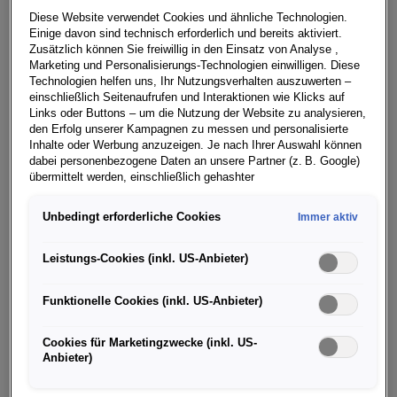
Diese Website verwendet Cookies und ähnliche Technologien.
Einige davon sind technisch erforderlich und bereits aktiviert.
Zusätzlich können Sie freiwillig in den Einsatz von Analyse ,
Die Marke Volkswagen hat ihre Auslieferungen im
Marketing und Personalisierungs-Technologien einwilligen. Diese
vergangenen Jahr deutlich gesteigert: Weltweit wurden
Technologien helfen uns, Ihr Nutzungsverhalten auszuwerten –
einschließlich Seitenaufrufen und Interaktionen wie Klicks auf
rund 4,87 Millionen Fahrzeuge an Kundinnen und
Links oder Buttons – um die Nutzung der Website zu analysieren,
Kunden übergeben. In allen Regionen übertreffen die
den Erfolg unserer Kampagnen zu messen und personalisierte
Auslieferungszahlen damit das Vorjahresniveau.
Inhalte oder Werbung anzuzeigen. Je nach Ihrer Auswahl können
dabei personenbezogene Daten an unsere Partner (z. B. Google)
Unterm Strich liegt das Auslieferungsplus bei 6,7
übermittelt werden, einschließlich gehashter
Prozent. Auch die Nachfrage nach Elektromobilität ist
Kontaktinformationen, die Sie über Formulare bereitgestellt haben
gestiegen: Rund 394.000 vollelektrische Fahrzeuge
(z. B. E Mail Adresse oder Telefonnummer).
Unbedingt erforderliche Cookies
Immer aktiv
übergab Volkswagen im Jahr 2023 weltweit an
Für bestimmte Marketing und Leistungstechnologien nutzen wir
Kundinnen und Kunden, was einem Anstieg von 21,1
Dienste der Google Ireland Ltd., die personenbezogene Daten an
Leistungs-Cookies (inkl. US-Anbieter)
Prozent im Vergleich zum Vorjahr entspricht.
die Google LLC in den USA weiterleiten kann. In den USA besteht
kein der EU gleichwertiges Datenschutzniveau; staatliche Zugriffe
Funktionelle Cookies (inkl. US-Anbieter)
Imelda Labbé, Volkswagen Vorständin für Vertrieb,
und eingeschränkte Rechtsschutzmöglichkeiten können nicht
ausgeschlossen werden. Die Übermittlung erfolgt auf Grundlage
Marketing und After Sales: „Die Auslieferungszahlen
von Standardvertragsklauseln der Europäischen Kommission.
Cookies für Marketingzwecke (inkl. US-
zeigen, dass wir als Marke auf dem richtigen Weg sind
Anbieter)
und unsere Autos bei unseren Kundinnen und Kunden
Wenn Sie über einen personalisierten Link auf unsere Website
gelangen und Marketing Technologien zulassen, können die dabei
gut ankommen. 2024 erwarten wir weiter ein