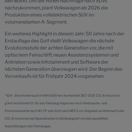
den Markt. Um der hohen Nachfrage nach SUVs
nachzukommen, plant Volkswagen ab 2026 die
Produktion eines vollelektrischen SUV im
volumenstarken A-Segment.
Ein weiteres Highlight in diesem Jahr: 50 Jahre nach der
Erstauflage des Golf stellt Volkswagen die nächste
Evolutionsstufe der achten Generation vor, die mit
optischem Feinschliff, neuen Assistenzsystemen und
Antrieben sowie Infotainment und Software der
nächsten Generation überzeugen wird. Der Beginn des
Vorverkaufs ist für Frühjahr 2024 vorgesehen.
¹ ID.4 - Stromverbrauch in kWh/100 km: kombiniert 18,7-15,9; CO₂-Emission in
g/km: kombiniert 0; für das Fahrzeug liegen nur noch Verbrauchs- und
Emissionswerte nach WLTP und nicht nach NEFZ vor. Angaben zu Verbrauch und
CO₂-Emissionen bei Spannbreiten in Abhängigkeit von den gewählten
Ausstattungen des Fahrzeuges.