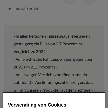
09. JANUAR 2024
- In allen Regionen Fahrzeugauslieferungen
gesteigert; ein Plus von 6,7 Prozent im
Vergleich zu 2022
- Vollelektrische Fahrzeuge legen gegenüber
2022 um 21,1 Prozent zu
- Volkswagen Vertriebsvorständin Imelda
Labbé: „Die Auslieferungszahlen zeigen, dass
wir mit unseren Produkten auf dem richtigen
Weg sind.”
Verwendung von Cookies