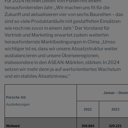
Für 2024 rechnet Detlev von Platen mit einem
herausfordernden Jahr: „Wir machen uns fit für die
Zukunft und aktualisieren vier von sechs Baureihen – das
sind so viele Produktanläufe mit gestaffelten Einsätzen
wie noch nie zuvor in einem Jahr.“ Der Vorstand für
Vertrieb und Marketing erwartet zudem weiterhin
herausfordernde Marktbedingungen in China. „Umso
wichtiger ist es, dass wir unsere Absatzstruktur weiter
ausbalancieren und unsere Überseeregionen,
insbesondere in den ASEAN-Märkten, stärken. In 2024
setzen wir mehr denn je auf wertorientiertes Wachstum
und ein stabiles Absatzniveau.“
Januar – Deze
Porsche AG
Auslieferungen
2022
2023
Weltweit
309.884
320.221