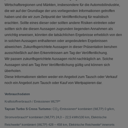
Wirtschaftsregionen und Märkten, insbesondere für die Automobilindustrie,
die wir auf der Grundlage der uns vorliegenden Informationen getroffen
haben und die wir zum Zeitpunkt der Veröffentlichung für realistisch
erachten. Sollte eines dieser oder sollten andere Risiken eintreten oder
sollten sich die diesen Aussagen zugrunden liegenden Annahmen als
unrichtig erweisen, könnten die tatsächlichen Ergebnisse erheblich von den
in solchen Aussagen enthaltenen oder angedeuteten Ergebnissen
abweichen. Zukunftsgerichtete Aussagen in dieser Präsentation beruhen
ausschließlich auf den Erkenntnissen am Tag der Veröffentlichung.
Wir passen zukunftsgerichtete Aussagen nicht nachträglich an. Solche
Aussagen sind am Tag ihrer Veröffentlichung gültig und können sich
überholen.
Diese Informationen stellen weder ein Angebot zum Tausch oder Verkauf
noch ein Angebot zum Tausch oder Kauf von Wertpapieren dar.
Verbrauchsdaten
Kraftstoffverbrauch / Emissionen WLTP*
Taycan Turbo S Cross Turismo:
CO
-Emissionen* kombiniert (WLTP) 0 g/km,
2
Stromverbrauch* kombiniert (WLTP) 24,0 – 22,5 kWh/100 km, Elektrische
Reichweite* kombiniert (WLTP) 428 – 458 km, Elektrische Reichweite* innerorts