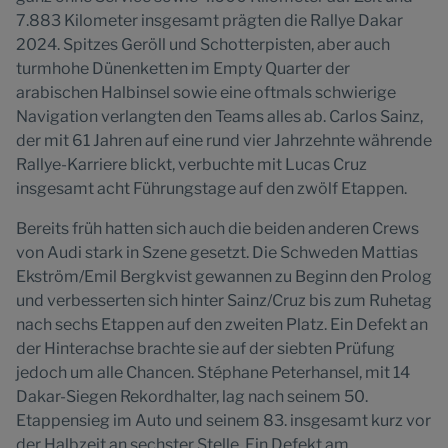
7.883 Kilometer insgesamt prägten die Rallye Dakar
2024. Spitzes Geröll und Schotterpisten, aber auch
turmhohe Dünenketten im Empty Quarter der
arabischen Halbinsel sowie eine oftmals schwierige
Navigation verlangten den Teams alles ab. Carlos Sainz,
der mit 61 Jahren auf eine rund vier Jahrzehnte währende
Rallye-Karriere blickt, verbuchte mit Lucas Cruz
insgesamt acht Führungstage auf den zwölf Etappen.
Bereits früh hatten sich auch die beiden anderen Crews
von Audi stark in Szene gesetzt. Die Schweden Mattias
Ekström/Emil Bergkvist gewannen zu Beginn den Prolog
und verbesserten sich hinter Sainz/Cruz bis zum Ruhetag
nach sechs Etappen auf den zweiten Platz. Ein Defekt an
der Hinterachse brachte sie auf der siebten Prüfung
jedoch um alle Chancen. Stéphane Peterhansel, mit 14
Dakar-Siegen Rekordhalter, lag nach seinem 50.
Etappensieg im Auto und seinem 83. insgesamt kurz vor
der Halbzeit an sechster Stelle. Ein Defekt am