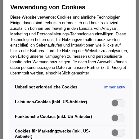
Energiewandler die härteste Wüstenrallye der Welt.
Verwendung von Cookies
Die Spanier Carlos Sainz/Lucas Cruz sicherten Audi
Diese Website verwendet Cookies und ähnliche Technologien.
nach rund 7.900 Kilometern mit 1.20 Stunden
Einige davon sind technisch erforderlich und bereits aktiviert.
Vorsprung den ersten Sieg bei der Rallye Dakar. Auch
Zusätzlich können Sie freiwillig in den Einsatz von Analyse ,
Mattias Ekström/Emil Bergkvist kamen ins Ziel.
Marketing und Personalisierungs-Technologien einwilligen. Diese
Technologien helfen uns, Ihr Nutzungsverhalten auszuwerten –
„Herzlichen Glückwunsch an das Team Audi Sport zum
einschließlich Seitenaufrufen und Interaktionen wie Klicks auf
Links oder Buttons – um die Nutzung der Website zu analysieren,
Sieg bei der Rallye Dakar“, sagt Gernot Döllner,
den Erfolg unserer Kampagnen zu messen und personalisierte
Vorstandsvorsitzender der AUDI AG. „Audi hat damit
Inhalte oder Werbung anzuzeigen. Je nach Ihrer Auswahl können
einmal mehr einen Meilenstein im Motorsport gesetzt.
dabei personenbezogene Daten an unsere Partner (z. B. Google)
übermittelt werden, einschließlich gehashter
Mit einem elektrifizierten Antrieb die härteste
Kontaktinformationen, die Sie über Formulare bereitgestellt haben
Wüstenrallye der Welt zu gewinnen, ist sichtbarer
(z. B. E Mail Adresse oder Telefonnummer).
Unbedingt erforderliche Cookies
Immer aktiv
Vorsprung durch Technik und weist den Weg in unsere
Für bestimmte Marketing und Leistungstechnologien nutzen wir
elektrische Zukunft.“
Dienste der Google Ireland Ltd., die personenbezogene Daten an
Leistungs-Cookies (inkl. US-Anbieter)
die Google LLC in den USA weiterleiten kann. In den USA besteht
Der Audi RS Q e-tron verfügt über einen elektrischen
kein der EU gleichwertiges Datenschutzniveau; staatliche Zugriffe
Funktionelle Cookies (inkl. US-Anbieter)
Allradantrieb. Die Energieversorgung stellen eine
und eingeschränkte Rechtsschutzmöglichkeiten können nicht
ausgeschlossen werden. Die Übermittlung erfolgt auf Grundlage
Hochvoltbatterie und ein Energiewandler sicher, der mit
von Standardvertragsklauseln der Europäischen Kommission.
Cookies für Marketingzwecke (inkl. US-
reststoffbasiertem reFuel betrieben wird und so 60
Anbieter)