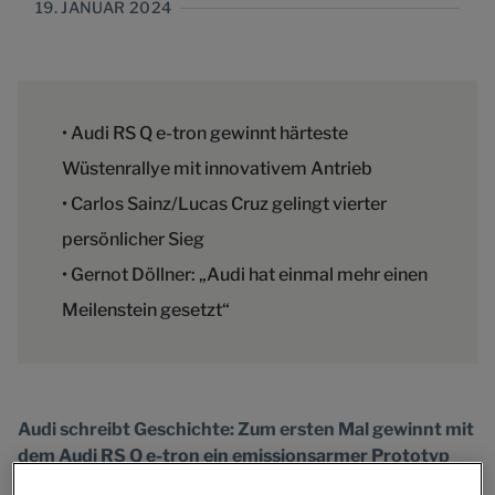
19. JANUAR 2024
• Audi RS Q e-tron gewinnt härteste
Wüstenrallye mit innovativem Antrieb
• Carlos Sainz/Lucas Cruz gelingt vierter
persönlicher Sieg
• Gernot Döllner: „Audi hat einmal mehr einen
Meilenstein gesetzt“
Audi schreibt Geschichte: Zum ersten Mal gewinnt mit
dem Audi RS Q e-tron ein emissionsarmer Prototyp
mit elektrischem Antrieb, Hochvoltbatterie und