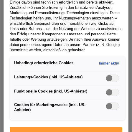
Einige davon sind technisch erforderlich und bereits aktiviert.
erneuert, um die Welt auch in Zukunft von Barcelona aus
Zusätzlich können Sie freiwillig in den Einsatz von Analyse ,
zu inspirieren. Die Challenger-Brand wird auch in den
Marketing und Personalisierungs-Technologien einwilligen. Diese
Technologien helfen uns, Ihr Nutzungsverhalten auszuwerten –
nächsten fünf Spielzeiten bis Sommer 2029 offizieller
einschließlich Seitenaufrufen und Interaktionen wie Klicks auf
Automobil- und Mobilitätspartner und CUPRA das
Links oder Buttons – um die Nutzung der Website zu analysieren,
offizielle Fahrzeug des Clubs sein. Darüber hinaus
den Erfolg unserer Kampagnen zu messen und personalisierte
Inhalte oder Werbung anzuzeigen. Je nach Ihrer Auswahl können
werden die Verbindungen zu allen Profisportarten des
dabei personenbezogene Daten an unsere Partner (z. B. Google)
Vereins ausgebaut.
übermittelt werden, einschließlich gehashter
Kontaktinformationen, die Sie über Formulare bereitgestellt haben
Am Hauptsitz von CUPRA in Martorell gaben Wayne
(z. B. E Mail Adresse oder Telefonnummer).
Unbedingt erforderliche Cookies
Immer aktiv
Griffiths, CEO von CUPRA, und der Präsident des FC
Für bestimmte Marketing und Leistungstechnologien nutzen wir
Barcelona, Joan Laporta, die Verlängerung der
Dienste der Google Ireland Ltd., die personenbezogene Daten an
Leistungs-Cookies (inkl. US-Anbieter)
Partnerschaft bekannt. An dem Treffen nahmen auch
die Google LLC in den USA weiterleiten kann. In den USA besteht
kein der EU gleichwertiges Datenschutzniveau; staatliche Zugriffe
Spieler*innen aus den verschiedenen
Funktionelle Cookies (inkl. US-Anbieter)
und eingeschränkte Rechtsschutzmöglichkeiten können nicht
Profimannschaften des Vereins teil: Fußballer Robert
ausgeschlossen werden. Die Übermittlung erfolgt auf Grundlage
Lewandowski, Fußballerin Jana Fernández, der
von Standardvertragsklauseln der Europäischen Kommission.
Cookies für Marketingzwecke (inkl. US-
Basketballer James Nnaji, Futsalspieler Miquel Feixas,
Anbieter)
Wenn Sie über einen personalisierten Link auf unsere Website
Handballer Domen Makuc und Rollhockeyspieler Matías
gelangen und Marketing Technologien zulassen, können die dabei
Pascual.
anfallenden Nutzungsdaten wie etwa Seitenaufrufe oder Klick
Interaktionen von dem Ihnen zugeordneten Händler bzw. im Falle