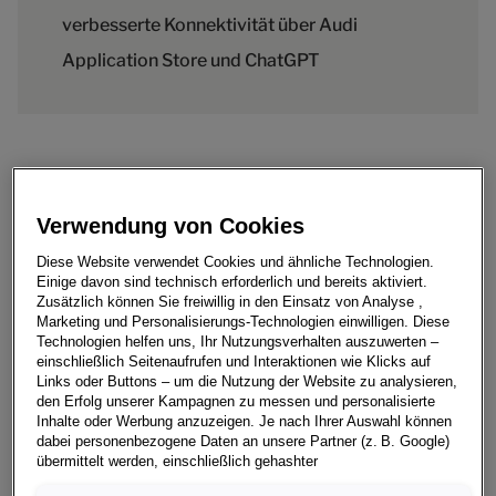
verbesserte Konnektivität über Audi
Application Store und ChatGPT
Audi stärkt die Baureihe des Q4 e-tron mit einer
reichweitenstarken Einstiegsvariante. Das
Verwendung von Cookies
vollelektrische Premium-Modell bietet eine
umfangreiche Serienausstattung, eine Reichweite von
Diese Website verwendet Cookies und ähnliche Technologien.
Einige davon sind technisch erforderlich und bereits aktiviert.
bis zu 412 Kilometern (Sportback: 423 Kilometer) und
Zusätzlich können Sie freiwillig in den Einsatz von Analyse ,
eine DC-Ladeleistung von 165 kW. Mit zusätzlich zur
Marketing und Personalisierungs-Technologien einwilligen. Diese
automatischen nun auch manueller
Technologien helfen uns, Ihr Nutzungsverhalten auszuwerten –
einschließlich Seitenaufrufen und Interaktionen wie Klicks auf
Vorkonditionierung der Batterie sowie prädiktiver
Links oder Buttons – um die Nutzung der Website zu analysieren,
Wartungserinnerung sorgt der Audi Q4 40 e-tron* für
den Erfolg unserer Kampagnen zu messen und personalisierte
noch mehr Komfort im Alltag. Bestellbar ist der
Inhalte oder Werbung anzuzeigen. Je nach Ihrer Auswahl können
dabei personenbezogene Daten an unsere Partner (z. B. Google)
Einsteiger mit 63 kWh großem Akku ab Mitte Februar.
übermittelt werden, einschließlich gehashter
Kontaktinformationen, die Sie über Formulare bereitgestellt haben
Mehr Reichweite bedeutet mehr Gelassenheit: Aus