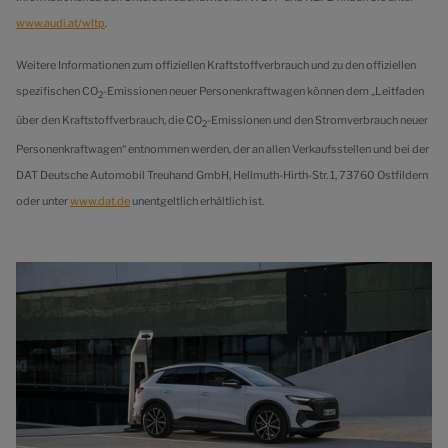
www.audi.at/wltp
.
Weitere Informationen zum offiziellen Kraftstoffverbrauch und zu den offiziellen
spezifischen CO
-Emissionen neuer Personenkraftwagen können dem „Leitfaden
2
über den Kraftstoffverbrauch, die CO
-Emissionen und den Stromverbrauch neuer
2
Personenkraftwagen“ entnommen werden, der an allen Verkaufsstellen und bei der
DAT Deutsche Automobil Treuhand GmbH, Hellmuth-Hirth-Str. 1, 73760 Ostfildern
oder unter
www.dat.de
unentgeltlich erhältlich ist.