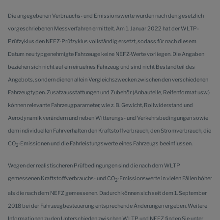
Die angegebenen Verbrauchs- und Emissionswerte wurden nach den gesetzlich
vorgeschriebenen Messverfahren ermittelt. Am 1. Januar 2022 hat der WLTP-
Prüfzyklus den NEFZ-Prüfzyklus vollständig ersetzt, sodass für nach diesem
Datum neu typgenehmigte Fahrzeuge keine NEFZ-Werte vorliegen. Die Angaben
beziehen sich nicht auf ein einzelnes Fahrzeug und sind nicht Bestandteil des
Angebots, sondern dienen allein Vergleichszwecken zwischen den verschiedenen
Fahrzeugtypen. Zusatzausstattungen und Zubehör (Anbauteile, Reifenformat usw.)
können relevante Fahrzeugparameter, wie z. B. Gewicht, Rollwiderstand und
Aerodynamik verändern und neben Witterungs- und Verkehrsbedingungen sowie
dem individuellen Fahrverhalten den Kraftstoffverbrauch, den Stromverbrauch, die
CO
-Emissionen und die Fahrleistungswerte eines Fahrzeugs beeinflussen.
2
Wegen der realistischeren Prüfbedingungen sind die nach dem WLTP
gemessenen Kraftstoffverbrauchs- und CO
-Emissionswerte in vielen Fällen höher
2
als die nach dem NEFZ gemessenen. Dadurch können sich seit dem 1. September
2018 bei der Fahrzeugbesteuerung entsprechende Änderungen ergeben. Weitere
Informationen zu den Unterschieden zwischen WLTP und NEFZ finden Sie unter