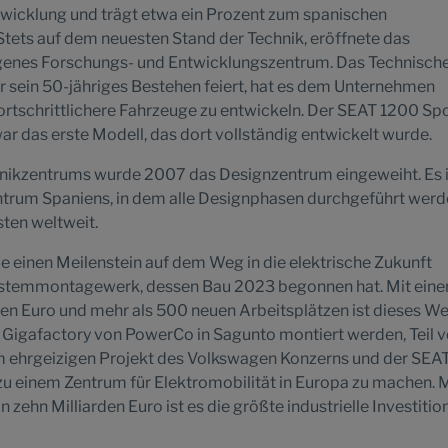
wicklung und trägt etwa ein Prozent zum spanischen
Stets auf dem neuesten Stand der Technik, eröffnete das
genes Forschungs- und Entwicklungszentrum. Das Technisch
r sein 50-jähriges Bestehen feiert, hat es dem Unternehmen
ortschrittlichere Fahrzeuge zu entwickeln. Der SEAT 1200 Spo
ar das erste Modell, das dort vollständig entwickelt wurde.
nikzentrums wurde 2007 das Designzentrum eingeweiht. Es i
trum Spaniens, in dem alle Designphasen durchgeführt werd
ten weltweit.
ie einen Meilenstein auf dem Weg in die elektrische Zukunft
iesystemmontagewerk, dessen Bau 2023 begonnen hat. Mit eine
nen Euro und mehr als 500 neuen Arbeitsplätzen ist dieses Wer
r Gigafactory von PowerCo in Sagunto montiert werden, Teil 
m ehrgeizigen Projekt des Volkswagen Konzerns und der SEAT 
n zu einem Zentrum für Elektromobilität in Europa zu machen. 
zehn Milliarden Euro ist es die größte industrielle Investition