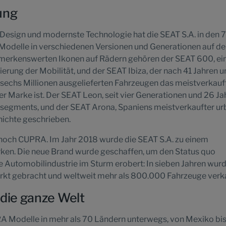
ung
Design und modernste Technologie hat die SEAT S.A. in den 
 Modelle in verschiedenen Versionen und Generationen auf d
merkenswerten Ikonen auf Rädern gehören der SEAT 600, ei
erung der Mobilität, und der SEAT Ibiza, der nach 41 Jahren u
 sechs Millionen ausgelieferten Fahrzeugen das meistverkauf
er Marke ist. Der SEAT Leon, seit vier Generationen und 26 Ja
segments, und der SEAT Arona, Spaniens meistverkaufter ur
hichte geschrieben.
h noch CUPRA. Im Jahr 2018 wurde die SEAT S.A. zu einem
en. Die neue Brand wurde geschaffen, um den Status quo
ie Automobilindustrie im Sturm erobert: In sieben Jahren wur
rkt gebracht und weltweit mehr als 800.000 Fahrzeuge verka
 die ganze Welt
 Modelle in mehr als 70 Ländern unterwegs, von Mexiko bi