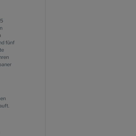
75
en
n
nd fünf
te
hren
baner
den
uft.
s