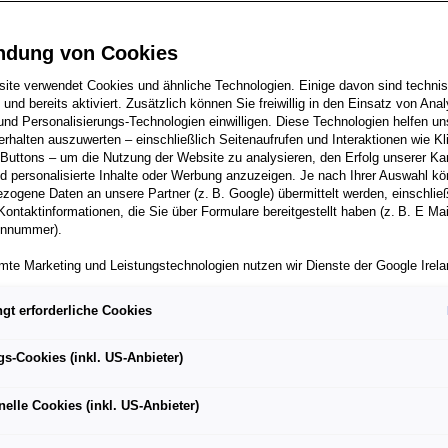
ndung von Cookies
ite verwendet Cookies und ähnliche Technologien. Einige davon sind techni
r 75-jähriges Bestehen inmitten einer großen Transformation
h und bereits aktiviert. Zusätzlich können Sie freiwillig in den Einsatz von Anal
und Personalisierungs-Technologien einwilligen. Diese Technologien helfen uns
ch zu machen, war schon immer das Ziel des Unternehmens
rhalten auszuwerten – einschließlich Seitenaufrufen und Interaktionen wie Kl
 Buttons – um die Nutzung der Website zu analysieren, den Erfolg unserer 
 20 Millionen Fahrzeuge in einem Dreivierteljahrhundert
 personalisierte Inhalte oder Werbung anzuzeigen. Je nach Ihrer Auswahl k
oßen Ausstellung am 9. Mai im Rahmen der Automobile
zogene Daten an unsere Partner (z. B. Google) übermittelt werden, einschließ
Kontaktinformationen, die Sie über Formulare bereitgestellt haben (z. B. E Ma
onnummer).
mte Marketing und Leistungstechnologien nutzen wir Dienste der Google Irelan
zogene Daten an die Google LLC in den USA weiterleiten kann. In den USA b
ichwertiges Datenschutzniveau; staatliche Zugriffe und eingeschränkte
gt erforderliche Cookies
tzmöglichkeiten können nicht ausgeschlossen werden. Die Übermittlung erfol
artschuss für SEAT S.A.: Damals begab sich das Unternehmen 
von Standardvertragsklauseln der Europäischen Kommission.
f Räder zu stellen. Nun feiert es sein 75-jähriges Bestehen, 
gs-Cookies (inkl. US-Anbieter)
ber einen personalisierten Link auf unsere Website gelangen und Marketing 
ransformation in seiner Geschichte, der Umstellung des Land
können die dabei anfallenden Nutzungsdaten wie etwa Seitenaufrufe oder Klic
nelle Cookies (inkl. US-Anbieter)
als sieben Jahrzehnten hat SEAT S.A. stets ein Konzept konseq
nen von dem Ihnen zugeordneten Händler bzw. im Falle eines Porsche Betrieb
ter Auto GmbH & Co KG eingesehen werden. Dies dient der personalisierten 
ntwickeln und möglichst vielen Menschen zugänglich zu mach
folgsmessung der jeweiligen Kampagne.