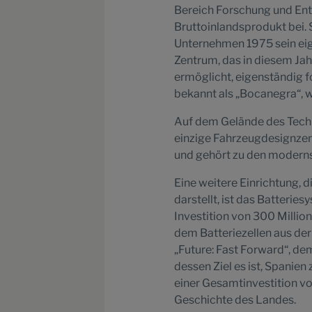
Bereich Forschung und Ent
Bruttoinlandsprodukt bei. 
Unternehmen 1975 sein ei
Zentrum, das in diesem Jah
ermöglicht, eigenständig f
bekannt als „Bocanegra“, w
Auf dem Gelände des Tech
einzige Fahrzeugdesignzen
und gehört zu den moderns
Eine weitere Einrichtung, d
darstellt, ist das Batter
Investition von 300 Millio
dem Batteriezellen aus de
„Future: Fast Forward“, de
dessen Ziel es ist, Spanie
einer Gesamtinvestition von 
Geschichte des Landes.