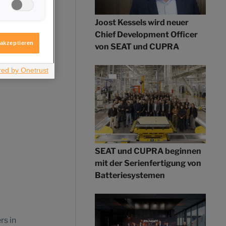
gen,
vation
igen möchten.
Joost Kessels wird neuer
itere
ft
Chief Development Officer
ologie
 akzeptieren
von SEAT und CUPRA
SEAT und CUPRA beginnen
mit der Serienfertigung von
Batteriesystemen
rs in