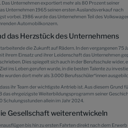
. Das Unternehmen exportiert mehr als 80 Prozent seiner
s das Unternehmen 1965 seinen ersten Auslandsverkauf nach
ängst vorbei. 1986 wurde das Unternehmen Teil des Volkswage
ührenden Automobilkonzern.
nd das Herzstück des Unternehmens
itarbeitende die Zukunft auf Rädern. In den vergangenen 75 
t ihrem Einsatz und ihrer Leidenschaft das Unternehmen ge
chrieben. Dies spiegelt sich auch in der Berufsschule wider, 
iel ins Leben gerufen wurde, in die besten Talente zu investie
te wurden dort mehr als 3.000 Berufsschüler*innen ausgebild
 dass ihr Team der wichtigste Antrieb ist. Aus diesem Grund f
3 das ehrgeizigste Weiterbildungsprogramm seiner Geschic
0 Schulungsstunden allein im Jahr 2024.
die Gesellschaft weiterentwickeln
nausflügen bis hin zu ersten Fahrten direkt nach dem Erwerb