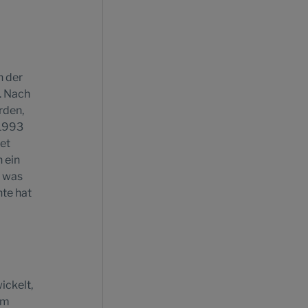
n der
. Nach
rden,
 1993
et
 ein
, was
hte hat
ickelt,
im