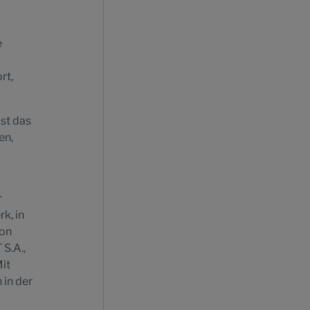
e
rt,
st das
en,
r
k, in
von
S.A.,
Mit
 in der