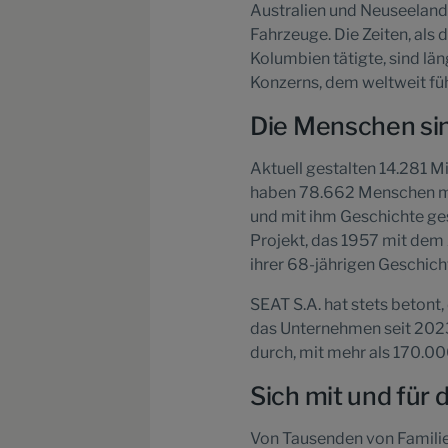
Australien und Neuseeland
Fahrzeuge. Die Zeiten, al
Kolumbien tätigte, sind l
Konzerns, dem weltweit f
Die Menschen si
Aktuell gestalten 14.281 M
haben 78.662 Menschen mi
und mit ihm Geschichte ges
Projekt, das 1957 mit dem Z
ihrer 68-jährigen Geschich
SEAT S.A. hat stets betont,
das Unternehmen seit 202
durch, mit mehr als 170.00
Sich mit und für 
Von Tausenden von Familie