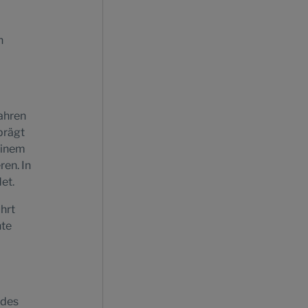
n
Jahren
prägt
einem
ren. In
et.
ührt
hte
 des