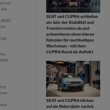
nd von
 die
SEAT und CUPRA schließen
n SEAT
ein Jahr der Stabilität und
 in
Transformation ab und
präsentieren einen klaren
hat.
Fahrplan für nachhaltiges
Wachstum – mit dem
CUPRA Raval als Auftakt
ine
eiten
 mit
ören
SEAT und CUPRA blicken
Leon
auf ein Rekordjahr zurück