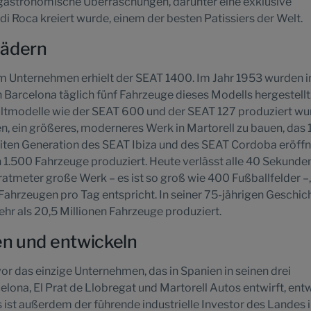
gastronomische Überraschungen, darunter eine exklusive
di Roca kreiert wurde, einem der besten Patissiers der Welt.
Rädern
em Unternehmen erhielt der SEAT 1400. Im Jahr 1953 wurden i
in Barcelona täglich fünf Fahrzeuge dieses Modells hergestellt
Kultmodelle wie der SEAT 600 und der SEAT 127 produziert wu
, ein größeres, moderneres Werk in Martorell zu bauen, das
eiten Generation des SEAT Ibiza und des SEAT Cordoba eröffn
 1.500 Fahrzeuge produziert. Heute verlässt alle 40 Sekunden
tmeter große Werk – es ist so groß wie 400 Fußballfelder –
Fahrzeugen pro Tag entspricht. In seiner 75-jährigen Geschic
hr als 20,5 Millionen Fahrzeuge produziert.
en und entwickeln
vor das einzige Unternehmen, das in Spanien in seinen drei
lona, El Prat de Llobregat und Martorell Autos entwirft, entw
s ist außerdem der führende industrielle Investor des Landes 