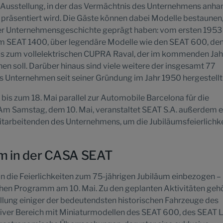
e Ausstellung, in der das Vermächtnis des Unternehmens anha
präsentiert wird. Die Gäste können dabei Modelle bestaunen,
der Unternehmensgeschichte geprägt haben: vom ersten 1953
em SEAT 1400, über legendäre Modelle wie den SEAT 600, de
is zum vollelektrischen CUPRA Raval, der im kommenden Jahr
hen soll. Darüber hinaus sind viele weitere der insgesamt 77
as Unternehmen seit seiner Gründung im Jahr 1950 hergestellt 
 bis zum 18. Mai parallel zur Automobile Barcelona für die
 Am Samstag, dem 10. Mai, veranstaltet SEAT S.A. außerdem e
itarbeitenden des Unternehmens, um die Jubiläumsfeierlichk
m in der CASA SEAT
 die Feierlichkeiten zum 75-jährigen Jubiläum einbezogen –
chen Programm am 10. Mai. Zu den geplanten Aktivitäten geh
llung einiger der bedeutendsten historischen Fahrzeuge des
tiver Bereich mit Miniaturmodellen des SEAT 600, des SEAT 