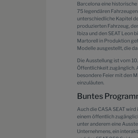
Barcelona eine historisch
75 legendären Fahrzeugen 
unterschiedliche Kapitel 
produzierten Fahrzeug, d
Ibiza und den SEAT Leon b
Martorell in Produktion ge
Modelle ausgestellt, die d
Die Ausstellung ist vom 10.
Öffentlichkeit zugänglich.
besondere Feier mit den M
einzuläuten.
Buntes Program
Auch die CASA SEAT wird in
einem öffentlich zugängli
unter anderem eine Ausste
Unternehmens, ein interak