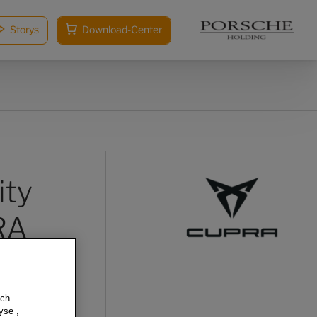
Storys
Download-Center
ity
RA
sch
yse ,