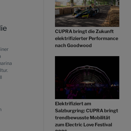
ie
CUPRA bringt die Zukunft
elektrifizierter Performance
nach Goodwood
iner
n
harina
tur.
l
Elektrifiziert am
n
Salzburgring: CUPRA bringt
trendbewusste Mobilität
zum Electric Love Festival