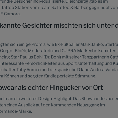
s für die Besucher individualisierte. Gleichzeitig gab es im
 Tattoo Station vom Team R./Tattoo & Barber, gegründet von
AF Camora.
kannte Gesichter mischten sich unter d
igten sich einige Promis, wie Ex-Fußballer Mark Janko, Startra
r Gregor Bloéb, Moderatorin und CUPRA Markenbotschafteri
ing Star Paulus Bohl (Dr. Bohl) mit seiner Tanzpartnerin Cat
interessante Persönlichkeiten aus Sport, Unterhaltung und Kul
hafter Toby Romeo und die spanische DJane Andrea Vandal
ihr Können und sorgten für die perfekte Stimmung.
car als echter Hingucker vor Ort
and man ein weiteres Design-Highlight. Das Showcar des neue
ten einen Ausblick auf den kommenden Neuzugang im
formance-Marke.