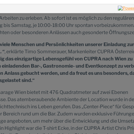
ertina entfernt. Es soll für alle ein gemütlicher Raum sein – 
e Ambiente mit einem Kaffee vom Barista, einem Aperitiv, T
rbeiten zu erleben. Ab sofort ist es möglich zu den regulären
g bis Samstag, je 10:00-18:00 Uhr spontan vorbeizukommen
uchten oder besonderen Anlässen auch gesonderte Öffnungsze
o viele Menschen und Persönlichkeiten unserer Einladung zu
 “
, erklärte Timo Sommerauer, Markenleiter CUPRA Österrei
tig das einzigartige Lebensgefühl von CUPRA nach Wien zu
m einladenden Bar-, Gastronomie- und Eventkonzept zu verb
en Anlass gebucht werden, und da freut es uns besonders, d
usgelastet sind.“
arage Wien bietet mit 476 Quadratmeter auf zwei Ebenen
sse. Das atemberaubende Ambiente der Location wurde in de
ichttechnisch ins Leben gerufen. Das „Center-Piece“ für Ges
r Bereich rund um die Bar. Zudem wurden exklusive Führung
age angeboten, um mehr über die Entwicklung und die Umset
n Highlight war die T-shirt Ecke, in der CUPRA Artist Chris Pri