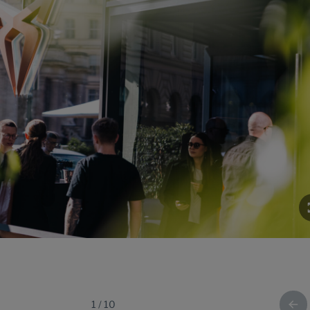
1
/
10