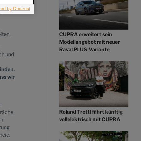
um das
apas
.
iten.
CUPRA erweitert sein
Modellangebot mit neuer
r
Raval PLUS-Variante
ch und
inden.
ass wir
r
Roland Trettl fährt künftig
präche
vollelektrisch mit CUPRA
en
zung
ncic,