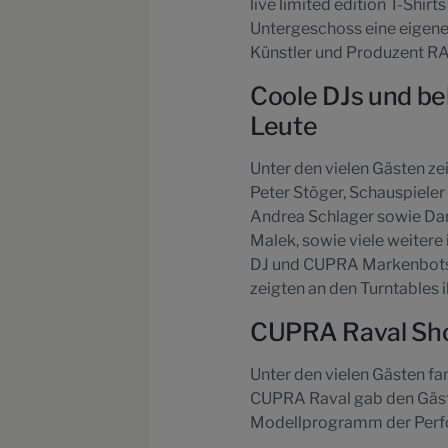
live limited edition T-Shirt
Untergeschoss eine eigene
Künstler und Produzent R
Coole DJs und be
Leute
Unter den vielen Gästen ze
Peter Stöger, Schauspiele
Andrea Schlager sowie Danc
Malek, sowie viele weitere 
DJ und CUPRA Markenbotsc
zeigten an den Turntables 
CUPRA Raval Show
Unter den vielen Gästen f
CUPRA Raval gab den Gäs
Modellprogramm der Per