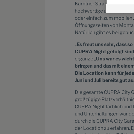
Kärntner Straße und der Alb
hochwertige und entspannt
oder einfach zum mobilen A
Öffnungszeiten von Monta
Natürlich gibt es bei geb
„
Es freut uns sehr, dass s
CUPRA Night gefolgt sind.
ergänzt:
„Uns war es wich
bringen und das mit eine
Die Location kann für jed
Juni und Juli bereits gut a
Die gesamte CUPRA City G
großzügige Platzverhältni
CUPRA Night farblich und l
und Unterhaltungen war de
durch die CUPRA City Gar
der Location zu erfahren. Ei