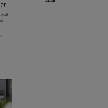
2026
bar
 weit
te
n,