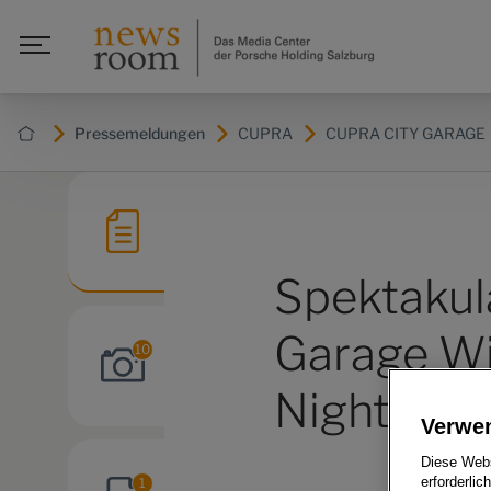
Pressemeldungen
CUPRA
CUPRA CITY GARAGE
Spektakul
Garage Wi
10
Night
Verwe
Diese Webs
1
erforderlic