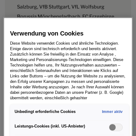
Salzburg, VfB Stuttgart, VfL Wolfsburg
Borussia Mönchengladbach, FC Erzgebirge
Aue und SV Stuttgarter Kickers.
Verwendung von Cookies
• Im Rahmen der Aktion „Tore für Charity“
Diese Website verwendet Cookies und ähnliche Technologien.
spendet Porsche 400 Euro pro erzielten
Einige davon sind technisch erforderlich und bereits aktiviert.
Zusätzlich können Sie freiwillig in den Einsatz von Analyse ,
Treffer an die Stiftung OlympiaNachwuchs.
Marketing und Personalisierungs-Technologien einwilligen. Diese
Technologien helfen uns, Ihr Nutzungsverhalten auszuwerten –
einschließlich Seitenaufrufen und Interaktionen wie Klicks auf
Links oder Buttons – um die Nutzung der Website zu analysieren,
den Erfolg unserer Kampagnen zu messen und personalisierte
Inhalte oder Werbung anzuzeigen. Je nach Ihrer Auswahl können
Der Porsche Fußball Cup 2025 wird am 6. und 7.
dabei personenbezogene Daten an unsere Partner (z. B. Google)
September erneut beim VfB Stuttgart ausgetragen.
übermittelt werden, einschließlich gehashter
Bei einem der hochklassigsten und hochwertigsten
Kontaktinformationen, die Sie über Formulare bereitgestellt haben
(z. B. E Mail Adresse oder Telefonnummer).
U15-Turniere in Europa spielt ein internationales
Unbedingt erforderliche Cookies
Immer aktiv
Teilnehmerfeld um den Titel. Auf die acht
Für bestimmte Marketing und Leistungstechnologien nutzen wir
Mannschaften wartet ein abwechslungsreiches
Dienste der Google Ireland Ltd., die personenbezogene Daten an
Leistungs-Cookies (inkl. US-Anbieter)
die Google LLC in den USA weiterleiten kann. In den USA besteht
Rahmenprogramm an dem Turnierwochenende. Auch