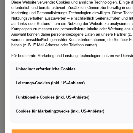
Diese Website verwendet Cookies und ähnliche Technologien. Einige d
durchgängigen LED-Querspange am Heck mit einem rot
erforderlich und bereits aktiviert. Zusätzlich können Sie freiwillig in d
leuchtenden VW-Zeichen.
Marketing und Personalisierungs-Technologien einwilligen. Diese Techn
Nutzungsverhalten auszuwerten – einschließlich Seitenaufrufen und Int
auf Links oder Buttons – um die Nutzung der Website zu analysieren, 
Kampagnen zu messen und personalisierte Inhalte oder Werbung anzuz
Innen sehr hochwertig mit einem 12,9 Zoll großen
Auswahl können dabei personenbezogene Daten an unsere Partner (z. B
Infotainment-Screen (Serie ab Life), mehr Platz im
werden, einschließlich gehashter Kontaktinformationen, die Sie über Fo
haben (z. B. E Mail Adresse oder Telefonnummer).
Innen- und im Kofferraum, neue Assistenzsysteme und
Technologien aus höheren Fahrzeugklassen, wie der
Für bestimmte Marketing und Leistungstechnologien nutzen wir Dienste
weiterentwickelte Travel Assist3 und der
Ltd., die personenbezogene Daten an die Google LLC in den USA weite
besteht kein der EU gleichwertiges Datenschutzniveau; staatliche Zugr
Fahrerlebnisschalter sowie als „Easter-Egg“ eine
Unbedingt erforderliche Cookies
Rechtsschutzmöglichkeiten können nicht ausgeschlossen werden. Die Ü
„Swimming-Pool“-Ladeschale fallen auf und machen
Grundlage von Standardvertragsklauseln der Europäischen Kommissio
den Bestseller noch sympathischer.
Leistungs-Cookies (inkl. US-Anbieter)
Wenn Sie über einen personalisierten Link auf unsere Website gelang
Technologien zulassen, können die dabei anfallenden Nutzungsdaten w
Funktionelle Cookies (inkl. US-Anbieter)
oder Klick Interaktionen von dem Ihnen zugeordneten Händler bzw. im 
Hybrid-Motorisierungen
Betriebs von der Porsche Inter Auto GmbH & Co KG eingesehen werden
Angetrieben wird der neue T-Roc ausschließlich mit
personalisierten Betreuung und der Erfolgsmessung der jeweiligen Ka
Cookies für Marketingzwecke (inkl. US-Anbieter)
innovativen Hybrid-Turbobenzinern, zum Start mit zwei
Sie entscheiden jederzeit frei, ob Sie in den Einsatz der genannten Tec
1,5 eTSI 48-Volt-Mild-Hybrid-Motoren mit 85 kW /115
möchten. Eine erteilte Einwilligung können Sie jederzeit mit Wirkung fü
PS1 und 110 kW /1502. Im Herbst 20226 folgen zwei
Weitere Informationen zu den eingesetzten Technologien finden Sie in