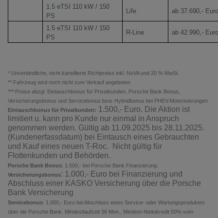
1.5 eTSI 110 kW / 150
Life
ab 37.690,- Eur
PS
1.5 eTSI 110 kW / 150
R-Line
ab 42.990,- Eur
PS
* Unverbindliche, nicht kartellierte Richtpreise inkl. NoVA und 20 % MwSt.
** Fahrzeug wird noch nicht zum Verkauf angeboten
***
Preise abzgl. Eintauschbonus für Privatkunden, Porsche Bank Bonus,
Versicherungsbonus und Servicebonus bzw. Hybridbonus bei PHEV-Motorisierungen
1
.
5
00,-
Euro. Die Aktion ist
Eintauschbonus für Privatkunden:
limitiert u. kann pro Kunde nur einmal in Anspruch
genommen werden.
Gültig ab 11.09.2025 bis
28.11.2025.
(Kundenerfassdatum) bei Eintausch eines Gebrauchten
und Kauf eines neuen T-Roc.
Nicht gültig für
Flottenkunden und Behörden.
Porsche Bank Bonus
:
1.500,-
bei Porsche Bank Finanzierung.
:
1.000,- Euro
bei Finanzierung und
Versicherungsbonus
Abschluss einer KASKO Versicherung über die Porsche
Bank Versicherung
Servicebonus
: 1.000,- Euro
bei Abschluss eines Service- oder Wartungsproduktes
über die Porsche Bank. Mindestlaufzeit 36 Mon., Mindest-Nettokredit 50% vom