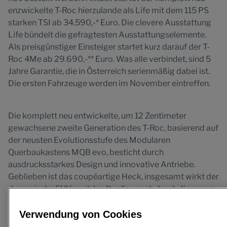
enzwickelte T-Roc hierzulande als Life mit dem 115 PS
starken TSI ab 34.590,-* Euro. Die clevere Ausstattung
Life bündelt die gefragtesten Ausstattungselemente.
Als preisgünstiger Einsteiger startet kurz darauf der T-
Roc 4Me ab 29.690,-** Euro. Was alle verbindet, sind 5
Jahre Garantie, die in Österreich serienmäßig dabei ist.
Die ersten Fahrzeuge werden im November eintreffen.
Die komplett neu entwickelte, um 12 Zentimeter
gewachsene zweite Generation des T-Roc, basierend auf
der neusten Evolutionsstufe des Modularen
Querbaukastens MQB evo, besticht durch
ausdrucksstarkes Design und innovative Antriebe.
Geblieben ist das coupéartige Heck, insgesamt wirkt der
dynamische SUV noch kraftvoller, auch durch die neuen
Lichtelemente wie LED-Scheinwerfer (IQ.LIGHT – LED-
Matrix optional) und der schmalen Lichtleiste, in deren
Verwendung von Cookies
Mitte das weiß illuminierte VW-Logo sitzt bzw. der