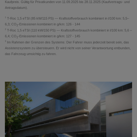
Kaufpreis. Gültig für Privatkunden von 11.09.2025 bis
28.11.2025
(Kaufvertrags- und
Antragsdatum).
1
T-Roc 1,5 eTSI (85 kW/115 PS) —
Kraftstoffverbrauch kombiniert in l/100 km: 5,5–
6,3; CO
-Emissionen kombiniert in g/km: 126 - 144
2
2
T-Roc 1,5 eTSI (110 kW/150 PS) —
Kraftstoffverbrauch kombiniert in l/100 km: 5,6 –
6,4; CO
-Emissionen kombiniert in g/km: 127 - 145
2
3
Im Rahmen der Grenzen des Systems: Der Fahrer muss jederzeit bereit sein, das
Assistenzsystem zu übersteuern. Er wird nicht von seiner Verantwortung entbunden,
das Fahrzeug umsichtig zu fahren.