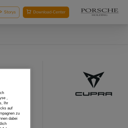
Storys
Download-Center
sch
yse ,
, Ihr
icks auf
Kampagnen zu
önnen dabei
lich