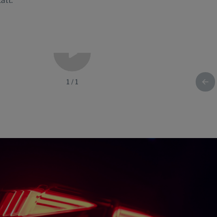
att.
1
/
1