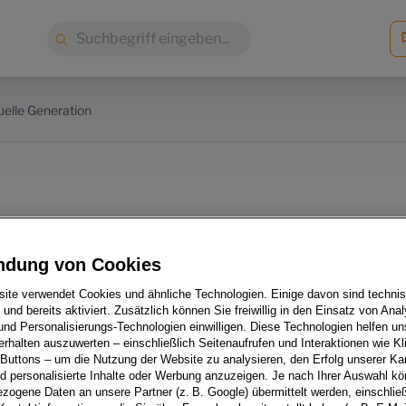
Suche:
uelle Generation
 die Weltpremiere: der
ndung von Cookies
RA Born
ite verwendet Cookies und ähnliche Technologien. Einige davon sind techni
h und bereits aktiviert. Zusätzlich können Sie freiwillig in den Einsatz von Anal
und Personalisierungs-Technologien einwilligen. Diese Technologien helfen uns
rhalten auszuwerten – einschließlich Seitenaufrufen und Interaktionen wie Kl
 Buttons – um die Nutzung der Website zu analysieren, den Erfolg unserer 
 personalisierte Inhalte oder Werbung anzuzeigen. Je nach Ihrer Auswahl k
zogene Daten an unsere Partner (z. B. Google) übermittelt werden, einschließ