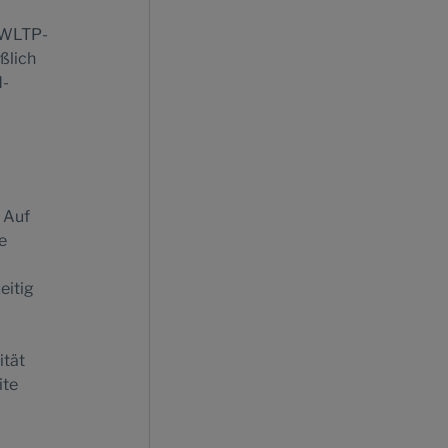
r WLTP-
ßlich
d-
 Auf
e
eitig
ität
ite