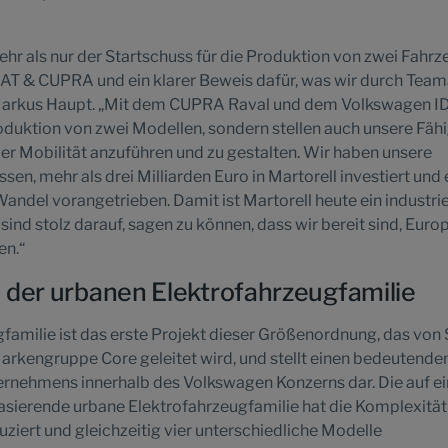
ehr als nur der Startschuss für die Produktion von zwei Fahrz
 SEAT & CUPRA und ein klarer Beweis dafür, was wir durch Team
Markus Haupt. „Mit dem CUPRA Raval und dem Volkswagen ID
Produktion von zwei Modellen, sondern stellen auch unsere Fäh
der Mobilität anzuführen und zu gestalten. Wir haben unsere
n, mehr als drei Milliarden Euro in Martorell investiert und 
Wandel vorangetrieben. Damit ist Martorell heute ein industrie
sind stolz darauf, sagen zu können, dass wir bereit sind, Euro
en.“
 der urbanen Elektrofahrzeugfamilie
familie ist das erste Projekt dieser Größenordnung, das von
rkengruppe Core geleitet wird, und stellt einen bedeutende
nternehmens innerhalb des Volkswagen Konzerns dar. Die auf ei
ierende urbane Elektrofahrzeugfamilie hat die Komplexität
ziert und gleichzeitig vier unterschiedliche Modelle