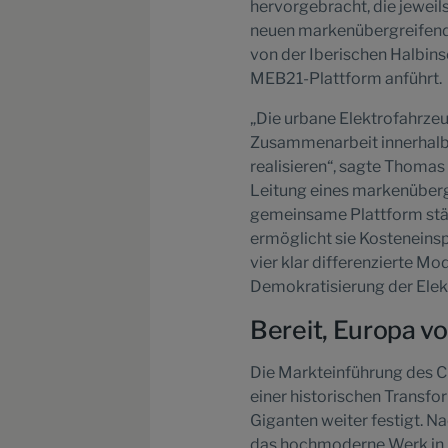
hervorgebracht, die jeweil
neuen markenübergreifende
von der Iberischen Halbins
MEB21-Plattform anführt.
„Die urbane Elektrofahrzeu
Zusammenarbeit innerhalb 
realisieren“, sagte Thomas
Leitung eines markenübergr
gemeinsame Plattform stär
ermöglicht sie Kosteneinsp
vier klar differenzierte M
Demokratisierung der Elekt
Bereit, Europa vo
Die Markteinführung des C
einer historischen Transf
Giganten weiter festigt. N
das hochmoderne Werk in Ma