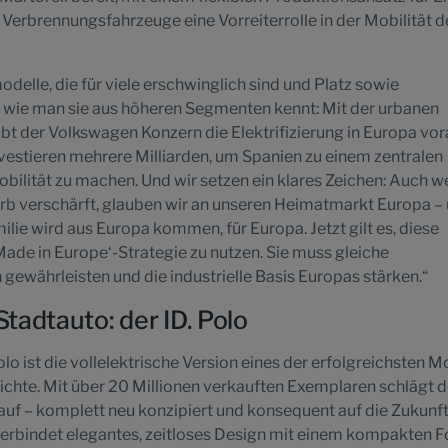
 Verbrennungsfahrzeuge eine Vorreiterrolle in der Mobilität d
elle, die für viele erschwinglich sind und Platz sowie
, wie man sie aus höheren Segmenten kennt: Mit der urbanen
ibt der Volkswagen Konzern die Elektrifizierung in Europa vor
nvestieren mehrere Milliarden, um Spanien zu einem zentralen
ilität zu machen. Und wir setzen ein klares Zeichen: Auch 
rb verschärft, glauben wir an unseren Heimatmarkt Europa –
lie wird aus Europa kommen, für Europa. Jetzt gilt es, diese
Made in Europe‘-Strategie zu nutzen. Sie muss gleiche
währleisten und die industrielle Basis Europas stärken.“
Stadtauto: der ID. Polo
o ist die vollelektrische Version eines der erfolgreichsten M
chte. Mit über 20 Millionen verkauften Exemplaren schlägt d
 auf – komplett neu konzipiert und konsequent auf die Zukunf
 verbindet elegantes, zeitloses Design mit einem kompakten 