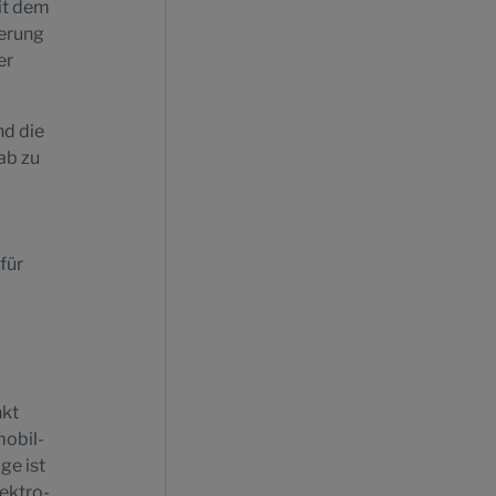
it dem
ierung
er
nd die
ab zu
für
nkt
mobil-
ge ist
ektro-,