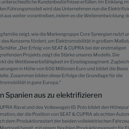
s unterschiedliche Kundenbedürfnisse erfüllen. Im Einklang m
n Führungsmodell wird das Unternehmen nun die Elektrifiz
el aus weiter vorantreiben, indem es die Weiterentwicklung d
gfamilie zeigt, wie die Markengruppe Core Synergien nutzt u
des Konzerns fördert, um Elektromobilität in großem Maßst
 Schäfer. „Der Erfolg von SEAT & CUPRA bei der erstmaligen
eifenden Projekts zeigt die Stärke unseres Modells. Die
kt die Wettbewerbsfähigkeit im Einstiegssegment. Zugleich
arungen in Höhe von 600 Millionen Euro und bildet die Basis 
odelle. Zusammen bilden diese Erfolge die Grundlage für die
romobilität in ganz Europa.“
n Spanien aus zu elektrifizieren
UPRA Raval und des Volkswagen ID. Polo bildet den Höhepu
ormation, der die Position von SEAT & CUPRA als echten Auto
ach dem Produktionsstart der beiden vollelektrischen Fahrzeu
rtorell bereit, mit einem flexiblen Produktionsansatz für El