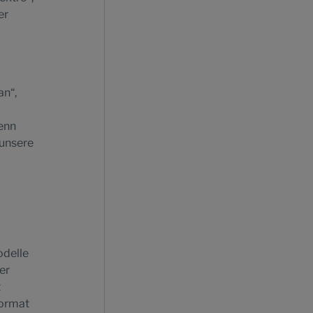
er
an“,
wenn
 unsere
odelle
er
t
Format