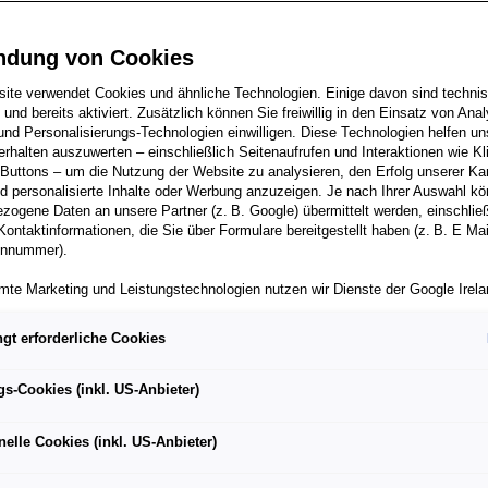
 neue Ära der Mobilität 
ndung von Cookies
n
ite verwendet Cookies und ähnliche Technologien. Einige davon sind techni
h und bereits aktiviert. Zusätzlich können Sie freiwillig in den Einsatz von Anal
und Personalisierungs-Technologien einwilligen. Diese Technologien helfen uns
rhalten auszuwerten – einschließlich Seitenaufrufen und Interaktionen wie Kl
 Buttons – um die Nutzung der Website zu analysieren, den Erfolg unserer 
 personalisierte Inhalte oder Werbung anzuzeigen. Je nach Ihrer Auswahl k
zogene Daten an unsere Partner (z. B. Google) übermittelt werden, einschließ
Kontaktinformationen, die Sie über Formulare bereitgestellt haben (z. B. E Ma
onnummer).
mte Marketing und Leistungstechnologien nutzen wir Dienste der Google Irelan
zogene Daten an die Google LLC in den USA weiterleiten kann. In den USA b
ichwertiges Datenschutzniveau; staatliche Zugriffe und eingeschränkte
rt läutet eine neue Ära für das Unternehmen ein und macht
gt erforderliche Cookies
tzmöglichkeiten können nicht ausgeschlossen werden. Die Übermittlung erfol
entrum der Automobilindustrie
von Standardvertragsklauseln der Europäischen Kommission.
gs-Cookies (inkl. US-Anbieter)
roduktionsstart nahmen Spaniens Ministerpräsident Pedro
ber einen personalisierten Link auf unsere Website gelangen und Marketing 
können die dabei anfallenden Nutzungsdaten wie etwa Seitenaufrufe oder Klic
me, Vorstandsvorsitzender des Volkswagen Konzerns, Thomas
nelle Cookies (inkl. US-Anbieter)
nen von dem Ihnen zugeordneten Händler bzw. im Falle eines Porsche Betrieb
ter Auto GmbH & Co KG eingesehen werden. Dies dient der personalisierten 
s Vorstands der Volkswagen AG, Markengruppe Core, CEO der
folgsmessung der jeweiligen Kampagne.