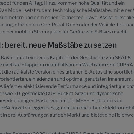
bot für den Alltag. Hinzu kommen hohe Qualität und ein
s. Das Modell setzt zudem technologische Maßstäbe: mit eine
Kilometern und dem neuen Connected Travel Assist, einschlie
ung, effizientem One-Pedal-Drive oder der Vehicle-to-Loa
 zu einer mobilen Stromquelle für Geräte wie E-Bikes macht.
 bereit, neue Maßstäbe zu setzen
aval läutet ein neues Kapitel in der Geschichte von SEAT &
ie nächste Etappe im unaufhaltsamen Wachstum von CUPRA.
et die radikalste Version eines urbanen E-Autos eine sportlich
rorientierten, einladenden und optimal genutzten Innenraum.
iefert er elektrisierende Performance und integriert gleichz
onen wie 3D-gestrickte CUP-Bucket-Sitze und dynamische
Türverkleidungen. Basierend auf der MEB+-Plattform von
PRA Raval ein eigenes Segment, um die urbane Elektromobil
t in drei Ausführungen auf den Markt und bietet eine Reichwe