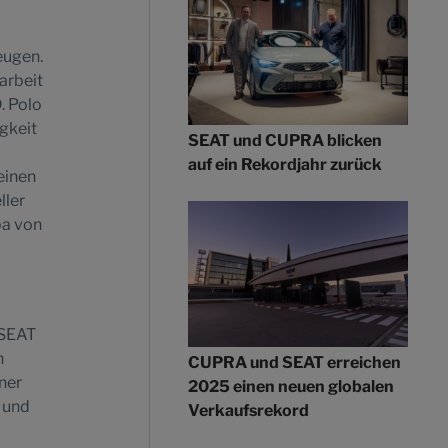
eugen.
arbeit
. Polo
igkeit
SEAT und CUPRA blicken
auf ein Rekordjahr zurück
einen
ller
pa von
 SEAT
n
CUPRA und SEAT erreichen
ner
2025 einen neuen globalen
 und
Verkaufsrekord