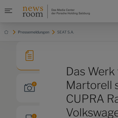
Pressemeldungen
SEAT S.A.
Das Werk
Martorell 
8
CUPRA Rav
Volkswagen
1