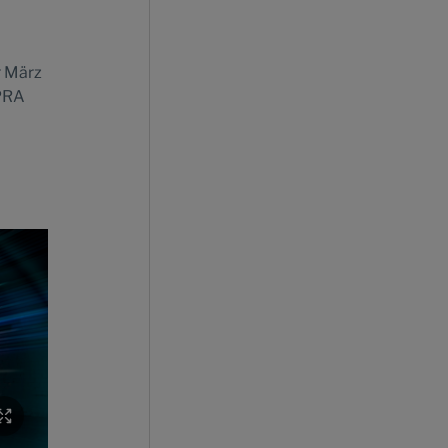
r März
PRA