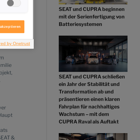
SEAT und CUPRA beginnen
igen möchten.
mit der Serienfertigung von
itere
ologie
Batteriesystemen
 akzeptieren
um
milie
ojekt,
SEAT und CUPRA schließen
,
ein Jahr der Stabilität und
Transformation ab und
präsentieren einen klaren
Fahrplan für nachhaltiges
ver
Wachstum – mit dem
Haupt
CUPRA Raval als Auftakt
rats
SEAT &