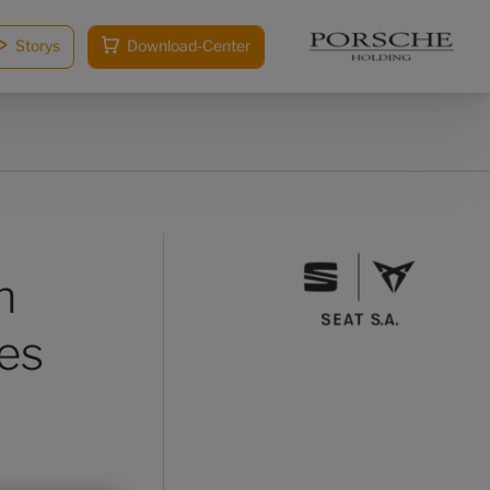
Storys
Download-Center
n
des