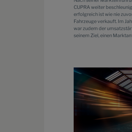
Nach seiner Markteinführ
CUPRA weiter beschleunige
erfolgreich ist wie nie zuv
Fahrzeuge verkauft. Im Jahr
war zudem der umsatzstä
seinem Ziel, einen Marktant