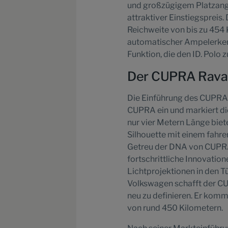
und großzügigem Platzange
attraktiver Einstiegsprei
Reichweite von bis zu 454 
automatischer Ampelerkenn
Funktion, die den ID. Polo
Der CUPRA Raval:
Die Einführung des CUPRA R
CUPRA ein und markiert d
nur vier Metern Länge biet
Silhouette mit einem fahre
Getreu der DNA von CUPRA l
fortschrittliche Innovati
Lichtprojektionen in den 
Volkswagen schafft der CU
neu zu definieren. Er komm
von rund 450 Kilometern.