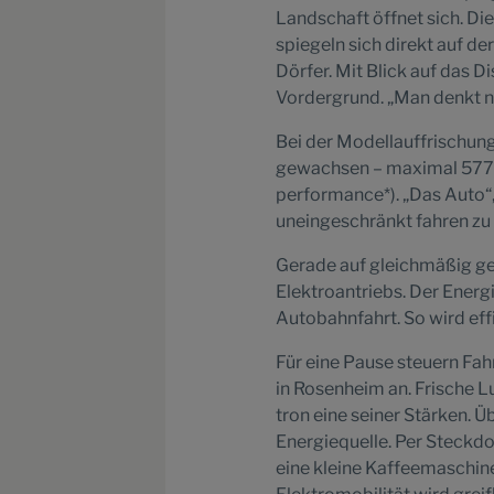
Landschaft öffnet sich. Di
spiegeln sich direkt auf de
Dörfer. Mit Blick auf das Di
Vordergrund. „Man denkt ni
Bei der Modellauffrischung
gewachsen – maximal 577 K
performance*). „Das Auto“,
uneingeschränkt fahren zu
Gerade auf gleichmäßig gef
Elektroantriebs. Der Energi
Autobahnfahrt. So wird effi
Für eine Pause steuern Fah
in Rosenheim an. Frische Lu
tron eine seiner Stärken. 
Energiequelle. Per Steckd
eine kleine Kaffeemaschine