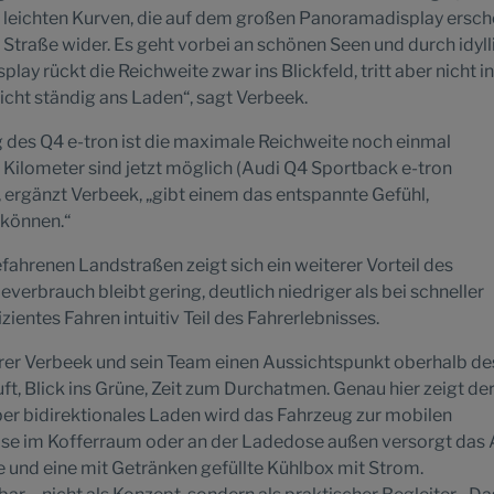
e leichten Kurven, die auf dem großen Panoramadisplay ersch
r Straße wider. Es geht vorbei an schönen Seen und durch idyl
splay rückt die Reichweite zwar ins Blickfeld, tritt aber nicht i
cht ständig ans Laden“, sagt Verbeek.
 des Q4 e-tron ist die maximale Reichweite noch einmal
ilometer sind jetzt möglich (Audi Q4 Sportback e-tron
 ergänzt Verbeek, „gibt einem das entspannte Gefühl,
 können.“
ahrenen Landstraßen zeigt sich ein weiterer Vorteil des
everbrauch bleibt gering, deutlich niedriger als bei schneller
zientes Fahren intuitiv Teil des Fahrerlebnisses.
rer Verbeek und sein Team einen Aussichtspunkt oberhalb de
ft, Blick ins Grüne, Zeit zum Durchatmen. Genau hier zeigt de
Über bidirektionales Laden wird das Fahrzeug zur mobilen
ose im Kofferraum oder an der Ladedose außen versorgt das
 und eine mit Getränken gefüllte Kühlbox mit Strom.