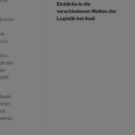
 ist
Einblicke in die
verschiedenen Welten der
Logistik bei Audi
Strecke
ie
u in
tro-
de der
gen
ühlt
rbeek.
-tron
nt.
ebnis,