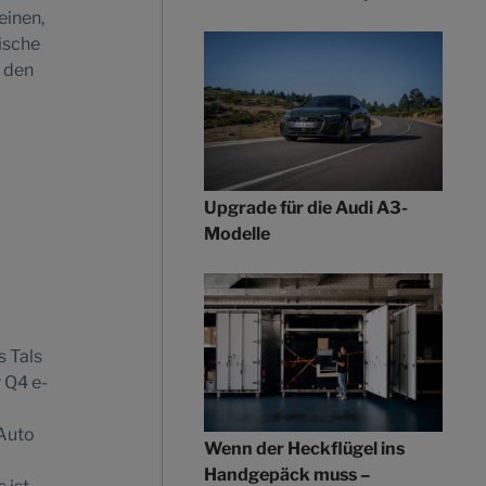
einen,
lische
n den
Upgrade für die Audi A3-
Modelle
s Tals
r Q4 e-
 Auto
Wenn der Heckflügel ins
Handgepäck muss –