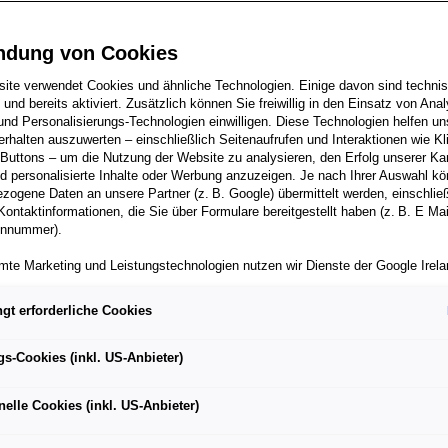
ndung von Cookies
ite verwendet Cookies und ähnliche Technologien. Einige davon sind techni
gt ihre Stärken im Zusammenspiel aus kurzen Alltagsfahrten
h und bereits aktiviert. Zusätzlich können Sie freiwillig in den Einsatz von Anal
und Personalisierungs-Technologien einwilligen. Diese Technologien helfen uns
 vielseitig ein moderner Elektro-SUV diese Anforderungen
rhalten auszuwerten – einschließlich Seitenaufrufen und Interaktionen wie Kl
 Buttons – um die Nutzung der Website zu analysieren, den Erfolg unserer 
 der Audi Q4 e-tron bei einer Testfahrt vom Münchner Zentru
 personalisierte Inhalte oder Werbung anzuzeigen. Je nach Ihrer Auswahl k
penland – im Stadtverkehr, auf Landstraßen und auf
zogene Daten an unsere Partner (z. B. Google) übermittelt werden, einschließ
Kontaktinformationen, die Sie über Formulare bereitgestellt haben (z. B. E Ma
gen bis zum Tegernsee und zurück.
onnummer).
mte Marketing und Leistungstechnologien nutzen wir Dienste der Google Irelan
zogene Daten an die Google LLC in den USA weiterleiten kann. In den USA b
ichwertiges Datenschutzniveau; staatliche Zugriffe und eingeschränkte
gt erforderliche Cookies
tzmöglichkeiten können nicht ausgeschlossen werden. Die Übermittlung erfol
n fünf Uhr morgens, noch bevor sich der Berufsverkehr in der
von Standardvertragsklauseln der Europäischen Kommission.
tet, steht der Audi Q4 e-tron bereit für eine Fahrt hinaus in
gs-Cookies (inkl. US-Anbieter)
ber einen personalisierten Link auf unsere Website gelangen und Marketing 
erzen der bayerischen Landeshauptstadt, zwischen Marienpla
können die dabei anfallenden Nutzungsdaten wie etwa Seitenaufrufe oder Klic
nelle Cookies (inkl. US-Anbieter)
 Audi Team rund um Herman Verbeek. Gepäck und Ausrüstung 
nen von dem Ihnen zugeordneten Händler bzw. im Falle eines Porsche Betrieb
ter Auto GmbH & Co KG eingesehen werden. Dies dient der personalisierten 
r Blick ins Display – dann geht es los. Die rund 200 Kilometer 
folgsmessung der jeweiligen Kampagne.