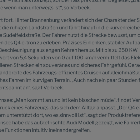
bar – nicht als Konzept, sondern als praktischer Begleiter. „Das
de wenn man unterwegs ist“, so Verbeek.
rt fort. Hinter Brannenburg verändert sich der Charakter der 
 die ruhigen Landstraßen und fährt hinauf in die kurvenreiche
 Sudelfeldstraße. Der Fahrer nutzt die Strecke bewusst, um d
des Q4 e-tron zu erleben. Präzises Einlenken, stabiler Aufba
 Beschleunigung aus engen Kehren heraus. Mit bis zu 250 KW
ert von 5,4 Sekunden von 0 auf 100 km/h vermittelt das Elek
leren Strecken ein souveränes und sicheres Fahrgefühl. Gera
Bandbreite des Fahrzeugs: effizientes Cruisen auf gleichmäßi
s Fahren im kurvigen Terrain. „Auch nach ein paar Stunden f
entspannt an“, sagt Verbeek.
rnsee: „Man kommt an und ist kein bisschen müde“, findet Ve
ruck eines Fahrzeugs, das sich dem Alltag anpasst. „Der Q4 e
rn unterstützt dort, wo es sinnvoll ist“, sagt der Produktrefere
see habe das aufgefrischte Audi Modell gezeigt, wie Fahrerl
e Funktionen intuitiv ineinandergreifen.