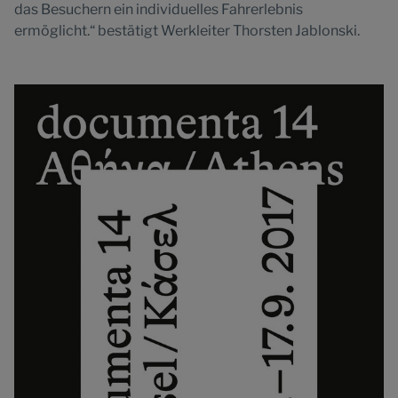
das Besuchern ein individuelles Fahrerlebnis
ermöglicht.“ bestätigt Werkleiter Thorsten Jablonski.