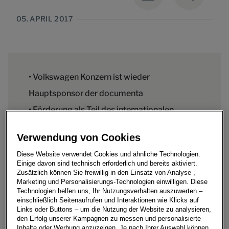
05. APRIL 2017
• Volkswagen Konzern ist wieder
Hauptsponsor der documenta
• Förderung als Teil des internationalen
Kulturengagements
Verwendung von Cookies
• Ab Juni ist auch das Volkswagen Werk
Diese Website verwendet Cookies und ähnliche Technologien.
Kassel mit gemeinsamen Aktionen
Einige davon sind technisch erforderlich und bereits aktiviert.
Zusätzlich können Sie freiwillig in den Einsatz von Analyse ,
eingebunden
Marketing und Personalisierungs-Technologien einwilligen. Diese
Technologien helfen uns, Ihr Nutzungsverhalten auszuwerten –
einschließlich Seitenaufrufen und Interaktionen wie Klicks auf
Links oder Buttons – um die Nutzung der Website zu analysieren,
den Erfolg unserer Kampagnen zu messen und personalisierte
Inhalte oder Werbung anzuzeigen. Je nach Ihrer Auswahl können