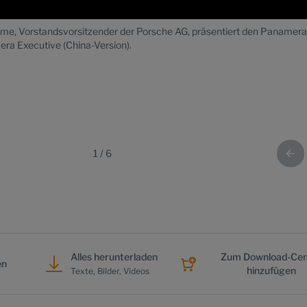
ume, Vorstandsvorsitzender der Porsche AG, präsentiert den Panamera
ra Executive (China-Version).
1
/
6
Alles herunterladen
Zum Download-Cen
en
hinzufügen
Texte, Bilder, Videos