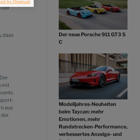
d der
Der neue Porsche 911 GT3 S
, dass
C
 Der
 mit
vents.
sport-
Modelljahres-Neuheiten
rn aus
beim Taycan: mehr
 der
Emotionen, mehr
Rundstrecken-Performance,
verbessertes Anzeige- und