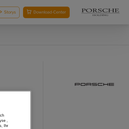
Storys
Download-Center
sch
yse ,
, Ihr