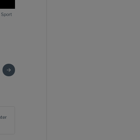
 Sport
Auto Shanghai 2017: Andreas Haffner, Mitglied des Vorstands,
Städter, Mitglied des Vorstands, Beschaffung, Albrecht Reimold
Logistik, Michael Steiner, Mitglied des Vorstands, Forschung u
Vorstands, Finanzen und IT, Oliver Blume, Vorstandsvorsitzend
Mitglied des Vorstands, Vertrieb und Marketing, bei der Asie
Panamera Executive (China-Version).
ter