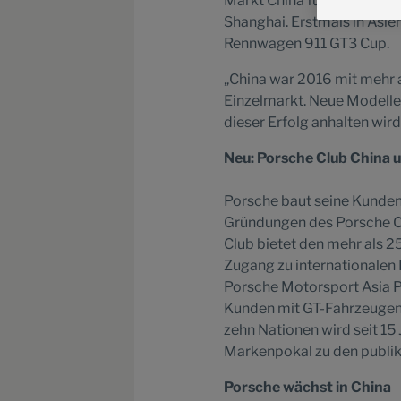
Markt China für uns ist“, b
Shanghai. Erstmals in Asie
Rennwagen 911 GT3 Cup.
„China war 2016 mit mehr 
Einzelmarkt. Neue Modelle
dieser Erfolg anhalten wird
Neu: Porsche Club China 
Porsche baut seine Kunden
Gründungen des Porsche Cl
Club bietet den mehr als 
Zugang zu internationalen
Porsche Motorsport Asia Pa
Kunden mit GT-Fahrzeugen 
zehn Nationen wird seit 15
Markenpokal zu den publik
Porsche wächst in China