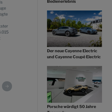
Bedienerlebnis
ls
euge
legte
xster
4.015
t
Der neue Cayenne Electric
und Cayenne Coupé Electric
Porsche würdigt 50 Jahre