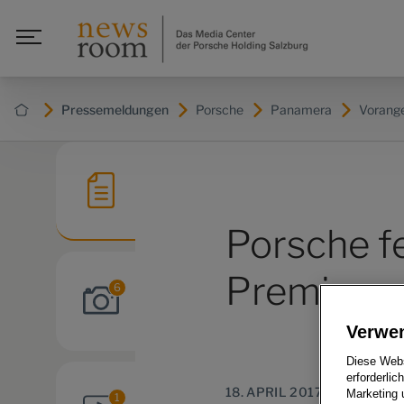
Pressemeldungen
Porsche
Panamera
Vorang
Porsche fe
Premiere
6
Verwe
Diese Webs
erforderlic
18. APRIL 2017
Marketing 
1