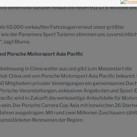
etont Oliver Blume, Vorstandsvorsitzender der Porsche AG, in
n zu sehen sind darüber hinaus die neuen 911 GTS-Modelle un
als 65.000 verkauften Fahrzeugen erneut unser größter
 wie der Panamera Sport Turismo stimmen uns zuversichtlich
“, sagt Blume.
und Porsche Motorsport Asia Pacific
betreuung in China weiter aus und gibt zum Messestart die
ub China und von Porsche Motorsport Asia Pacific bekannt.
250 Mitgliedern privater Vereinigungen ein gemeinsames Dach
 Porsche-Veranstaltungen, exklusiven Angeboten und Sport-E
cific wird in Zukunft die werksseitige Anlaufstelle für Motor
sein. Der Porsche Carrera Cup Asia mit inzwischen 26 Starte
 Jahren ausgetragen. Mit rund zwei Millionen Zuschauern zählt
umsstärksten Rennserien der Region.