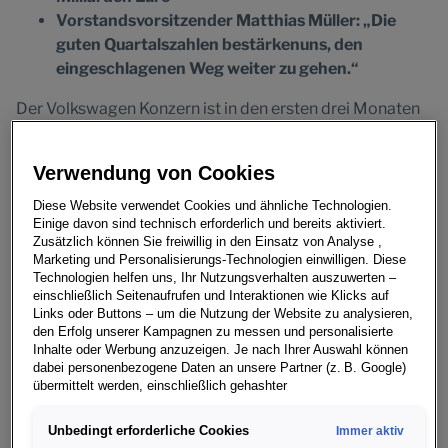
Vorstandsvorsitzender Matthias Müller: „Die
guten Quartalszahlen bestärkenuns, den
eingeschlagenen Weg weiter zu gehen.“
Der Volkswagen Konzern ist in den ersten drei Monaten
des laufenden Geschäftsjahres in einem
anspruchsvollen Markt- und Wettbewerbsumfeld
Verwendung von Cookies
erfolgreich in das Geschäftsjahr 2017 gestartet. Der
Konzernumsatz stieg gegenüber dem Vorjahresquartal
Diese Website verwendet Cookies und ähnliche Technologien.
Einige davon sind technisch erforderlich und bereits aktiviert.
um 10,3 Prozent auf 56,2 Milliarden Euro. Auch das
Zusätzlich können Sie freiwillig in den Einsatz von Analyse ,
Operative Ergebnis lag im 1. Quartal mit 4,4 Milliarden
Marketing und Personalisierungs-Technologien einwilligen. Diese
Euro deutlich über den Erwartungen. Das entspricht
Technologien helfen uns, Ihr Nutzungsverhalten auszuwerten –
einschließlich Seitenaufrufen und Interaktionen wie Klicks auf
einer operativen Rendite von 7,8 Prozent, nach 6,1
Links oder Buttons – um die Nutzung der Website zu analysieren,
Prozent im 1. Quartal des Vorjahres (alle Vergleichswerte
den Erfolg unserer Kampagnen zu messen und personalisierte
Vorjahr vor Sondereinflüssen). Für das starke Ergebnis
Inhalte oder Werbung anzuzeigen. Je nach Ihrer Auswahl können
dabei personenbezogene Daten an unsere Partner (z. B. Google)
sorgte neben Volumen- und Mixeffekten, positiven
übermittelt werden, einschließlich gehashter
Wechselkurseffekten und Produktkostenoptimierungen
Kontaktinformationen, die Sie über Formulare bereitgestellt haben
insbesondere auch ein besseres Ergebnis der Marke
(z. B. E Mail Adresse oder Telefonnummer).
Unbedingt erforderliche Cookies
Immer aktiv
Volkswagen, das rund 0,9 Milliarden Euro erreichte.