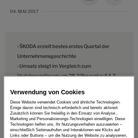
04. MAI 2017
› ŠKODA erzielt bestes erstes Quartal der
Unternehmensgeschichte
› Umsatz steigt im Vergleich zum
Vorjahreszeitraum um 28,3 Prozent auf 4,3
Milliarden Euro
Verwendung von Cookies
› Operatives Ergebnis legt um 31,7 Prozent
Diese Website verwendet Cookies und ähnliche Technologien.
auf 415 Millionen Euro zu
Einige davon sind technisch erforderlich und bereits aktiviert.
Zusätzlich können Sie freiwillig in den Einsatz von Analyse ,
Marketing und Personalisierungs-Technologien einwilligen. Diese
Technologien helfen uns, Ihr Nutzungsverhalten auszuwerten –
einschließlich Seitenaufrufen und Interaktionen wie Klicks auf
Links oder Buttons – um die Nutzung der Website zu analysieren,