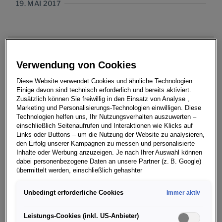
19. MAI 2017
Weltpremiere für das neue Kompakt-SUV
Verwendung von Cookies
von ŠKODA: Im Museum Artipelag nahe
Diese Website verwendet Cookies und ähnliche Technologien.
Stockholm rollte heute Abend der neue
Einige davon sind technisch erforderlich und bereits aktiviert.
Zusätzlich können Sie freiwillig in den Einsatz von Analyse ,
ŠKODA KAROQ ins Rampenlicht.
Marketing und Personalisierungs-Technologien einwilligen. Diese
Technologien helfen uns, Ihr Nutzungsverhalten auszuwerten –
einschließlich Seitenaufrufen und Interaktionen wie Klicks auf
Links oder Buttons – um die Nutzung der Website zu analysieren,
den Erfolg unserer Kampagnen zu messen und personalisierte
Inhalte oder Werbung anzuzeigen. Je nach Ihrer Auswahl können
› Neues Kompakt-SUV von ŠKODA rollt erstmals ins
dabei personenbezogene Daten an unsere Partner (z. B. Google)
übermittelt werden, einschließlich gehashter
Rampenlicht
Kontaktinformationen, die Sie über Formulare bereitgestellt haben
› Enthüllung mit rund 500 internationalen Gästen in
(z. B. E Mail Adresse oder Telefonnummer).
Unbedingt erforderliche Cookies
Immer aktiv
Stockholm
Für bestimmte Marketing und Leistungstechnologien nutzen wir
› KAROQ ist jüngster Vertreter der neuen ŠKODA SUV-
Dienste der Google Ireland Ltd., die personenbezogene Daten an
Leistungs-Cookies (inkl. US-Anbieter)
Formensprache