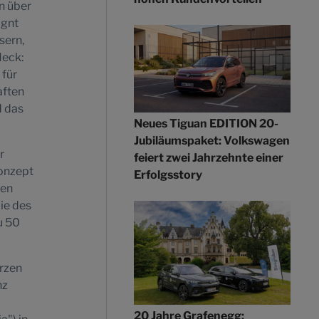
n über
ignt
sern,
Heck:
 für
aften
d das
Neues Tiguan EDITION 20-
Jubiläumspaket: Volkswagen
r
feiert zwei Jahrzehnte einer
Konzept
Erfolgsstory
den
die des
u 50
arzen
nz
20 Jahre Grafenegg: