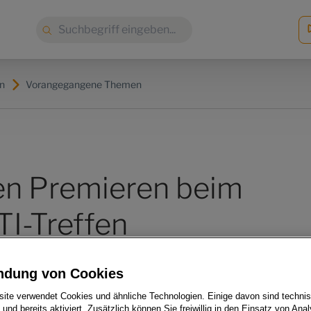
Suche:
n
Vorangegangene Themen
n Premieren beim
TI-Treffen
ndung von Cookies
ite verwendet Cookies und ähnliche Technologien. Einige davon sind techni
h und bereits aktiviert. Zusätzlich können Sie freiwillig in den Einsatz von Anal