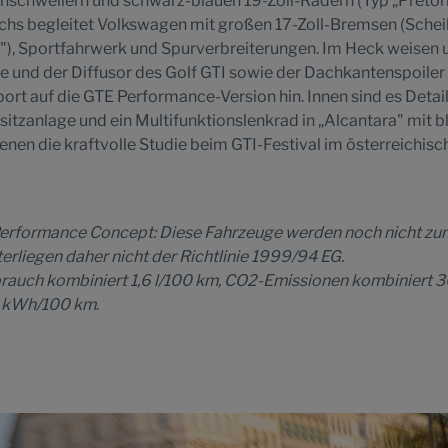
schwellern und schwarz-blauen 19-Zoll-Rädern (Typ „Pretori
hs begleitet Volkswagen mit großen 17-Zoll-Bremsen (Sche
au"), Sportfahrwerk und Spurverbreiterungen. Im Heck weisen 
und der Diffusor des Golf GTI sowie der Dachkantenspoiler
ort auf die GTE Performance-Version hin. Innen sind es Detai
sitzanlage und ein Multifunktionslenkrad in „Alcantara" mit b
enen die kraftvolle Studie beim GTI-Festival im österreichisc
 Performance Concept: Diese Fahrzeuge werden noch nicht zu
rliegen daher nicht der Richtlinie 1999/94 EG.
brauch kombiniert 1,6 l/100 km, CO2-Emissionen kombiniert 
4 kWh/100 km
.