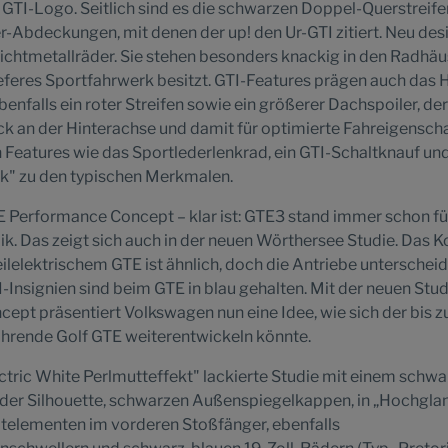
 GTI-Logo. Seitlich sind es die schwarzen Doppel-Querstreife
r-Abdeckungen, mit denen der up! den Ur-GTI zitiert. Neu des
ichtmetallräder. Sie stehen besonders knackig in den Radhäu
ieferes Sportfahrwerk besitzt. GTI-Features prägen auch das 
benfalls ein roter Streifen sowie ein größerer Dachspoiler, der
k an der Hinterachse und damit für optimierte Fahreigensch
 Features wie das Sportlederlenkrad, ein GTI-Schaltknauf un
rk" zu den typischen Merkmalen.
E Performance Concept – klar ist: GTE3 stand immer schon fü
k. Das zeigt sich auch in der neuen Wörthersee Studie. Das 
ilelektrischem GTE ist ähnlich, doch die Antriebe unterschei
I-Insignien sind beim GTE in blau gehalten. Mit der neuen Stu
pt präsentiert Volkswagen nun eine Idee, wie sich der bis z
fahrende Golf GTE weiterentwickeln könnte.
lectric White Perlmutteffekt" lackierte Studie mit einem schw
 der Silhouette, schwarzen Außenspiegelkappen, in „Hochgla
itelementen im vorderen Stoßfänger, ebenfalls