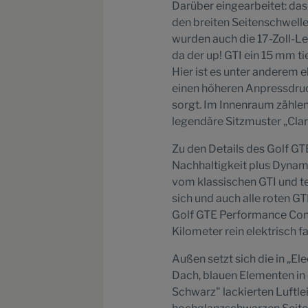
Darüber eingearbeitet: das
den breiten Seitenschwelle
wurden auch die 17-Zoll-Le
da der up! GTI ein 15 mm t
Hier ist es unter anderem e
einen höheren Anpressdruc
sorgt. Im Innenraum zählen
legendäre Sitzmuster „Cla
Zu den Details des Golf GT
Nachhaltigkeit plus Dynami
vom klassischen GTI und te
sich und auch alle roten GT
Golf GTE Performance Conce
Kilometer rein elektrisch 
Außen setzt sich die in „E
Dach, blauen Elementen in
Schwarz" lackierten Luftle