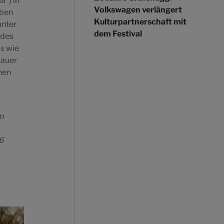
a") in
Volkswagen verlängert
iben
Kulturpartnerschaft mit
unter
dem Festival
 des
ls wie
lauer
hen
m
36