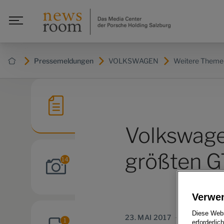
Pressemeldungen
VOLKSWAGEN
Weitere Theme
Volkswage
größten G
14
Verwe
Diese Webs
23. MAI 2017
1
erforderlic