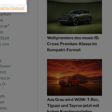
tarken
ns
ocar"
to
Weltpremiere des neuen ID.
Statt
Cross: Premium-Klasse im
g von
Kompakt-Format
g
llosen
 mit
nes in
. 0-
als
Aus Grau wird WOW: T-Roc,
hen
Tiguan und Tayron jetzt mit
ster.
hohen Kundenvorteilen