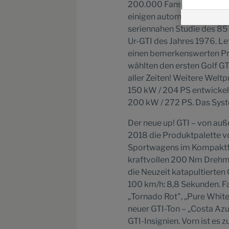
200.000 Fans zu diesem ein
einigen automobilen Überr
seriennahen Studie des 85
Ur-GTI des Jahres 1976. Le
einen bemerkenswerten Pre
wählten den ersten Golf G
aller Zeiten! Weitere Wel
150 kW / 204 PS entwickelt
200 kW / 272 PS. Das Sys
Der neue up! GTI – von auß
2018 die Produktpalette v
Sportwagens im Kompaktfor
kraftvollen 200 Nm Drehmo
die Neuzeit katapultierten
100 km/h: 8,8 Sekunden. Fa
„Tornado Rot", „Pure White"
neuer GTI-Ton – „Costa Azul
GTI-Insignien. Vorn ist es 