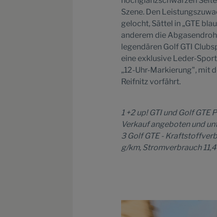
hochglanzschwarzen Seiten
Szene. Den Leistungszuwac
gelocht, Sättel in „GTE bl
anderem die Abgasendrohe 
legendären Golf GTI Clubsp
eine exklusive Leder-Sport
„12-Uhr-Markierung", mit d
Reifnitz vorfährt.
1 +2 up! GTI und Golf GTE
Verkauf angeboten und unte
3 Golf GTE - Kraftstoffver
g/km, Stromverbrauch 11,