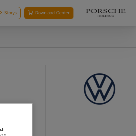
Storys
Download-Center
sch
yse ,