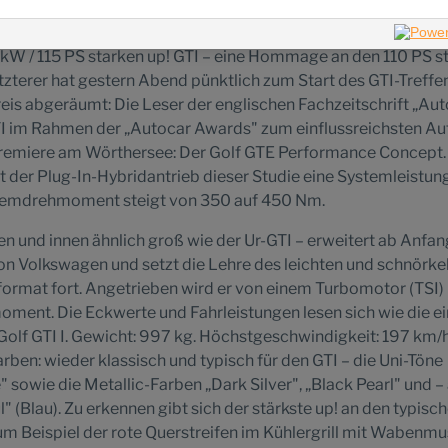
zigartigen Festival nach Kärnten pilgern. Volkswagen ist mit
aschungen dabei. Zum Beispiel mit der Weltpremiere der
 kW / 115 PS starken up! GTI – eine Hommage an den 110 PS s
tzterer hat gestern Abend pünktlich zum Start des GTI-Treffe
is abgeräumt: Die Leser der englischen Fachzeitschrift „Aut
TI im Rahmen der „Autocar Awards" zum einflussreichsten Au
tpremiere am Wörthersee: Der Golf GTE Performance Concept. 
 der Plug-In-Hybridantrieb dieser Studie eine Systemleistun
temdrehmoment steigt von 350 auf 450 Nm.
en und innen ähnlich groß wie der Ur-GTI – erweitert ab Anfan
on Volkswagen und setzt die Lehre des leichten und schnörke
mat fort. Angetrieben wird er von einem Turbomotor (TSI)
ment. Die Eckwerte und Fahrleistungen lesen sich wie die ei
 Golf GTI I. Gewicht: 997 kg. Höchstgeschwindigkeit: 197 km/h
rben: wieder klassisch und typisch für den GTI – die Uni-Töne
 sowie die Metallic-Farben „Dark Silver", „Black Pearl" und – 
" (Blau). Zu erkennen gibt sich der stärkste up! an den typisc
zum Beispiel der rote Querstreifen im Kühlergrill mit Wabenmu