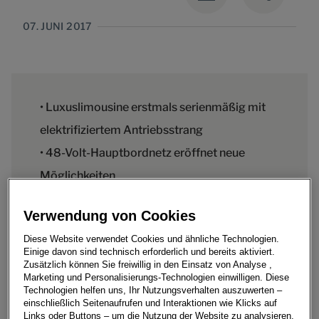
07. JUNI 2017
• Luxuslimousine erstmals serienmäßig mit
elektrifiziertem Antriebsstrang
• 48-Volt-Hauptbordnetz eröffnet neue
Möglichkeiten
• Flaggschiff-Modell hat am 11. Juli auf dem
Verwendung von Cookies
Audi Summit in Barcelona Weltpremiere
Diese Website verwendet Cookies und ähnliche Technologien.
Einige davon sind technisch erforderlich und bereits aktiviert.
Zusätzlich können Sie freiwillig in den Einsatz von Analyse ,
Marketing und Personalisierungs-Technologien einwilligen. Diese
Technologien helfen uns, Ihr Nutzungsverhalten auszuwerten –
Der neue Audi A8 treibt die Elektrifizierung auf breiter
einschließlich Seitenaufrufen und Interaktionen wie Klicks auf
Front voran. In der nächsten Modellgeneration erhält
Links oder Buttons – um die Nutzung der Website zu analysieren,