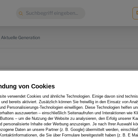
Suche:
Aktuelle Generation
heitsgrad: der Audi R8
ndung von Cookies
0 plus
ite verwendet Cookies und ähnliche Technologien. Einige davon sind techni
h und bereits aktiviert. Zusätzlich können Sie freiwillig in den Einsatz von Anal
und Personalisierungs-Technologien einwilligen. Diese Technologien helfen uns
rhalten auszuwerten – einschließlich Seitenaufrufen und Interaktionen wie Kl
 Buttons – um die Nutzung der Website zu analysieren, den Erfolg unserer 
 personalisierte Inhalte oder Werbung anzuzeigen. Je nach Ihrer Auswahl k
zogene Daten an unsere Partner (z. B. Google) übermittelt werden, einschließ
Kontaktinformationen, die Sie über Formulare bereitgestellt haben (z. B. E Ma