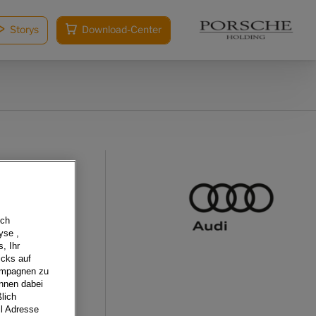
Storys
Download-Center
sch
yse ,
, Ihr
icks auf
Kampagnen zu
önnen dabei
lich
il Adresse