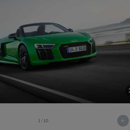
1
/
10