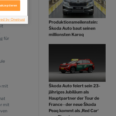
A ein
ologie
 akzeptieren
eden
rägt.
die E-
Produktionsmeilenstein:
it
Škoda Auto baut seinen
s
millionsten Karoq
g für
ule
Škoda Auto feiert sein 23-
o mit
jähriges Jubiläum als
Hauptpartner der Tour de
hat
France - der neue Škoda
r mit
Peaq kommt als ‚Red Car‘
iven