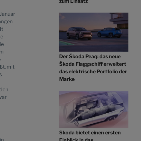
zum Einsatz
 Januar
gängen
it
de
ie
en
Der Škoda Peaq: das neue
e
Škoda Flaggschiff erweitert
ßt, mit
das elektrische Portfolio der
s
Marke
nden
war
Škoda bietet einen ersten
in
Einblick in das