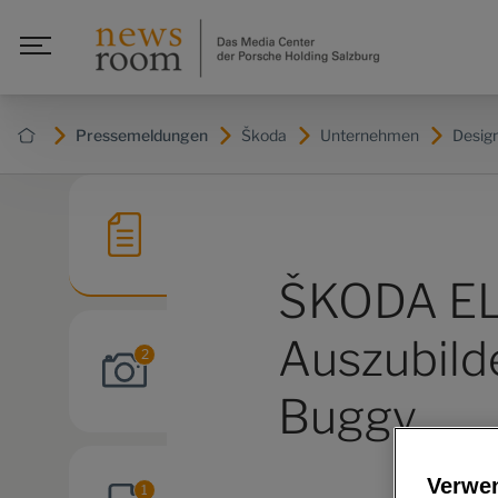
Pressemeldungen
Škoda
Unternehmen
Design
ŠKODA E
Auszubild
2
Buggy
Verwe
1