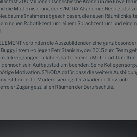
eller fast 200 Millionen Tschechische Kronen in die Erweiteru
 die Modernisierung der S?KODA Akademie. Rechtzeitig z
ie Neubaumaßnahmen abgeschlossen, die neuen Räumlichkeit
nem neuen Robotikzentrum, einem Sprachzentrum und einem
.
ELEMENT verbinden die Auszubildenden eine ganz besonder
-Buggy ihrem Kollegen Petr Stanislav, der 2015 zum Team ge
Im Juli vergangenen Jahres hatte er einen Motorrad-Unfall und
ill dennoch sein Aufbaustudium beenden. Seine Kollegen sorg
nötige Motivation, S?KODA dafür, dass die weitere Ausbildun
 Investition in die Modernisierung der Akademie floss unter
efreier Zugänge zu allen Räumen der Berufsschule.