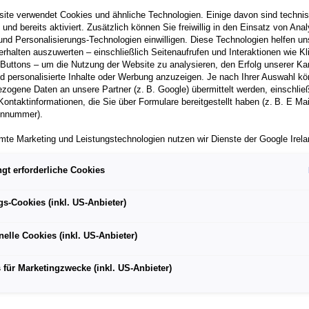
ite verwendet Cookies und ähnliche Technologien. Einige davon sind techni
h und bereits aktiviert. Zusätzlich können Sie freiwillig in den Einsatz von Anal
und Personalisierungs-Technologien einwilligen. Diese Technologien helfen uns
rhalten auszuwerten – einschließlich Seitenaufrufen und Interaktionen wie Kl
 Buttons – um die Nutzung der Website zu analysieren, den Erfolg unserer 
 personalisierte Inhalte oder Werbung anzuzeigen. Je nach Ihrer Auswahl k
zogene Daten an unsere Partner (z. B. Google) übermittelt werden, einschließ
Kontaktinformationen, die Sie über Formulare bereitgestellt haben (z. B. E Ma
dende aus neun Berufszweigen entwerfen und bauen das
onnummer).
mte Marketing und Leistungstechnologien nutzen wir Dienste der Google Irelan
zogene Daten an die Google LLC in den USA weiterleiten kann. In den USA b
ichwertiges Datenschutzniveau; staatliche Zugriffe und eingeschränkte
 heißt ŠKODA Element
gt erforderliche Cookies
tzmöglichkeiten können nicht ausgeschlossen werden. Die Übermittlung erfol
von Standardvertragsklauseln der Europäischen Kommission.
e alte technische Nachwuchs baute 1500 Stunden an dem
gs-Cookies (inkl. US-Anbieter)
ber einen personalisierten Link auf unsere Website gelangen und Marketing 
können die dabei anfallenden Nutzungsdaten wie etwa Seitenaufrufe oder Klic
nelle Cookies (inkl. US-Anbieter)
nen von dem Ihnen zugeordneten Händler bzw. im Falle eines Porsche Betrieb
ter Auto GmbH & Co KG eingesehen werden. Dies dient der personalisierten 
folgsmessung der jeweiligen Kampagne.
 für Marketingzwecke (inkl. US-Anbieter)
iden jederzeit frei, ob Sie in den Einsatz der genannten Technologien einwill
te Einwilligung können Sie jederzeit mit Wirkung für die Zukunft widerrufen. We