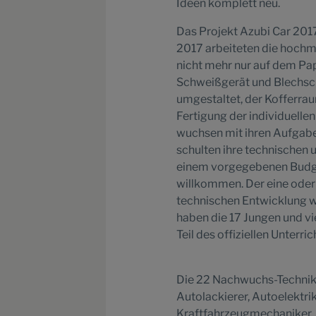
Ideen komplett neu.
Das Projekt Azubi Car 201
2017 arbeiteten die hochm
nicht mehr nur auf dem Pa
Schweißgerät und Blechsch
umgestaltet, der Kofferra
Fertigung der individuelle
wuchsen mit ihren Aufgaben
schulten ihre technischen 
einem vorgegebenen Budge
willkommen. Der eine oder
technischen Entwicklung 
haben die 17 Jungen und vi
Teil des offiziellen Unterric
Die 22 Nachwuchs-Technik
Autolackierer, Autoelektri
Kraftfahrzeugmechaniker. 