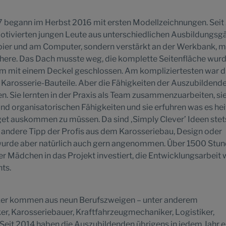
7 begann im Herbst 2016 mit ersten Modellzeichnungen. Seit
otivierten jungen Leute aus unterschiedlichen Ausbildungs
pier und am Computer, sondern verstärkt an der Werkbank, m
ere. Das Dach musste weg, die komplette Seitenfläche wur
um mit einem Deckel geschlossen. Am kompliziertesten war d
n Karosserie-Bauteile. Aber die Fähigkeiten der Auszubildend
. Sie lernten in der Praxis als Team zusammenzuarbeiten, si
und organisatorischen Fähigkeiten und sie erfuhren was es hei
t auskommen zu müssen. Da sind ‚Simply Clever’ Ideen stet
 andere Tipp der Profis aus dem Karosseriebau, Design oder
wurde aber natürlich auch gern angenommen. Über 1500 Stu
er Mädchen in das Projekt investiert, die Entwicklungsarbeit 
hts.
er kommen aus neun Berufszweigen – unter anderem
ker, Karosseriebauer, Kraftfahrzeugmechaniker, Logistiker,
Seit 2014 haben die Auszubildenden übrigens in jedem Jahr e