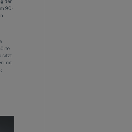
ng der
um 90-
en
e
hörte
 sitzt
en mit
g