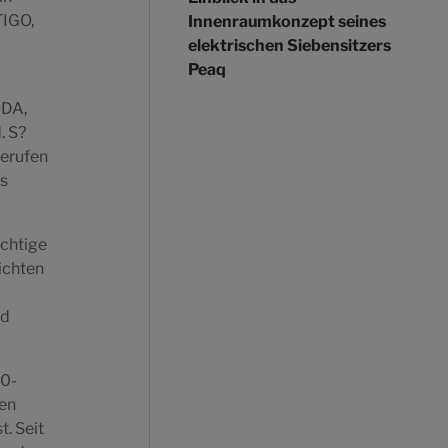
TIGO,
Innenraumkonzept seines
elektrischen Siebensitzers
Peaq
ODA,
. S?
Berufen
rs
ichtige
ichten
nd
90-
ren
. Seit