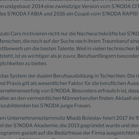
n undgebaut: 2014 eine zweisitzige Version vom S?KODA CI
s des S?KODA FABIA und 2016 ein Coupé vom S?KODA RAPID
Azubi Cars motivieren nicht nur die Nachwuchskräfte bei S?K
 Menschen, die noch auf der Suche nach ihrem Traumberuf sind
tbewerb um die besten Talente. Weil in vielen technischen 
teht, ist es wichtiger als je zuvor, Berufsanfängern besonde
ichkeiten zu bieten.
das System der dualen Berufsausbildung in Tschechien. Die r
d Praxis gilt als wesentlicher Faktor für die beruflichen Auss
ternehmenserfolg von S?KODA. Besonders erfreulich ist, dass
en an den vermeintlichen Männerberufen finden: Aktuell si
Auszubildenden bei S?KODA junge Frauen.
am Unternehmensstammsitz Mladá Boleslav feiert 2017 ihr 
 Teil der S?KODA Akademie, die 2013 gegründet wurde und de
gramm gezielt auf die Bedürfnisse der Firma ausgerichtet ist