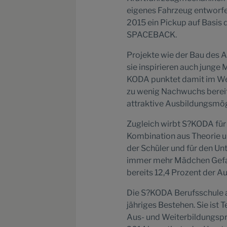
eigenes Fahrzeug entworfe
2015 ein Pickup auf Basi
SPACEBACK.
Projekte wie der Bau des 
sie inspirieren auch junge
KODA punktet damit im Wet
zu wenig Nachwuchs bereits
attraktive Ausbildungsmögl
Zugleich wirbt S?KODA für 
Kombination aus Theorie un
der Schüler und für den Un
immer mehr Mädchen Gefall
bereits 12,4 Prozent der 
Die S?KODA Berufsschule 
jähriges Bestehen. Sie ist
Aus- und Weiterbildungspro