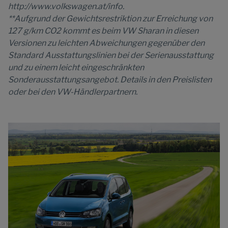
http://www.volkswagen.at/info.
**Aufgrund der Gewichtsrestriktion zur Erreichung von
127 g/km CO2 kommt es beim VW Sharan in diesen
Versionen zu leichten Abweichungen gegenüber den
Standard Ausstattungslinien bei der Serienausstattung
und zu einem leicht eingeschränkten
Sonderausstattungsangebot. Details in den Preislisten
oder bei den VW-Händlerpartnern.