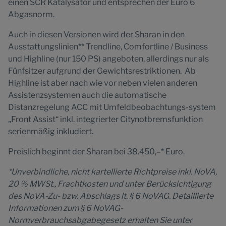
einen SCR Katalysator und entsprechen der Euro 6
Abgasnorm.
Auch in diesen Versionen wird der Sharan in den
Ausstattungslinien** Trendline, Comfortline / Business
und Highline (nur 150 PS) angeboten, allerdings nur als
Fünfsitzer aufgrund der Gewichtsrestriktionen. Ab
Highline ist aber nach wie vor neben vielen anderen
Assistenzsystemen auch die automatische
Distanzregelung ACC mit Umfeldbeobachtungs-system
„Front Assist“ inkl. integrierter Citynotbremsfunktion
serienmäßig inkludiert.
Preislich beginnt der Sharan bei 38.450,–* Euro.
*Unverbindliche, nicht kartellierte Richtpreise inkl. NoVA,
20 % MWSt., Frachtkosten und unter Berücksichtigung
des NoVA-Zu- bzw. Abschlags lt. § 6 NoVAG. Detaillierte
Informationen zum § 6 NoVAG-
Normverbrauchsabgabegesetz erhalten Sie unter