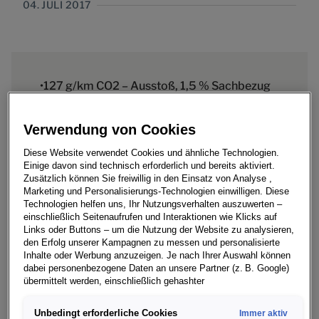
04. JULI 2017
•127 g/km CO2 – Ausstoß, 1,5 % Sachbezug
für Dienstwagen •2 TDI-Motorisierungen zur
Verwendung von Cookies
Wahl: 115 PS oder 150 PS •Verschiedene
Ausstattungslinien verfügbar
Diese Website verwendet Cookies und ähnliche Technologien.
Einige davon sind technisch erforderlich und bereits aktiviert.
Zusätzlich können Sie freiwillig in den Einsatz von Analyse ,
Marketing und Personalisierungs-Technologien einwilligen. Diese
Technologien helfen uns, Ihr Nutzungsverhalten auszuwerten –
einschließlich Seitenaufrufen und Interaktionen wie Klicks auf
127 g/km CO2 – Ausstoß, 1,5 % Sachbezug für
Links oder Buttons – um die Nutzung der Website zu analysieren,
den Erfolg unserer Kampagnen zu messen und personalisierte
Dienstwagen
Inhalte oder Werbung anzuzeigen. Je nach Ihrer Auswahl können
2 TDI-Motorisierungen zur Wahl: 115 PS oder 150
dabei personenbezogene Daten an unsere Partner (z. B. Google)
PS
übermittelt werden, einschließlich gehashter
Kontaktinformationen, die Sie über Formulare bereitgestellt haben
Verschiedene Ausstattungslinien verfügbar
(z. B. E Mail Adresse oder Telefonnummer).
Unbedingt erforderliche Cookies
Immer aktiv