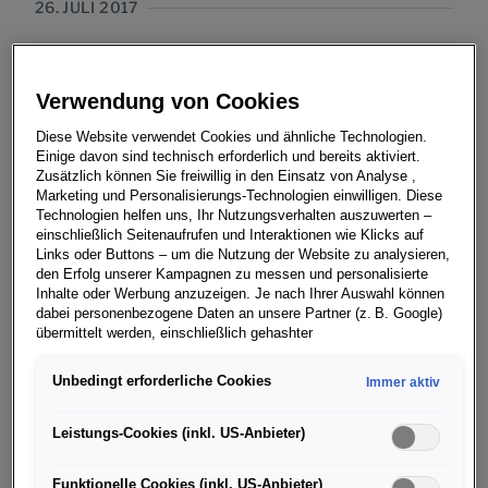
26. JULI 2017
Verwendung von Cookies
Diese Website verwendet Cookies und ähnliche Technologien.
Wie entwickelt sich Machine Learning mit Hilfe von
Einige davon sind technisch erforderlich und bereits aktiviert.
Predictive Data? Verändert sich unsere Mobilität durch
Zusätzlich können Sie freiwillig in den Einsatz von Analyse ,
virtuelle Zusammenarbeit? Und wie unterstützt Big Data
Marketing und Personalisierungs-Technologien einwilligen. Diese
Technologien helfen uns, Ihr Nutzungsverhalten auszuwerten –
die Schwarmintelligenz? Um diese und weitere Fragen
einschließlich Seitenaufrufen und Interaktionen wie Klicks auf
zur digitalen Zukunft dreht sich der Innovationssummit
Links oder Buttons – um die Nutzung der Website zu analysieren,
„MQ! The Mobility Quotient“, den Audi am 7. und 8.
den Erfolg unserer Kampagnen zu messen und personalisierte
Inhalte oder Werbung anzuzeigen. Je nach Ihrer Auswahl können
September 2017 am Standort Ingolstadt zum ersten
dabei personenbezogene Daten an unsere Partner (z. B. Google)
Mal veranstaltet.
übermittelt werden, einschließlich gehashter
Kontaktinformationen, die Sie über Formulare bereitgestellt haben
Eingeladen sind Experten, Meinungsbilder, Impulsgeber
(z. B. E Mail Adresse oder Telefonnummer).
Unbedingt erforderliche Cookies
Immer aktiv
und Visionäre für die Mobilität der Zukunft – dem
Für bestimmte Marketing und Leistungstechnologien nutzen wir
zentralen Thema des Summits. Gemeinsam mit den
Dienste der Google Ireland Ltd., die personenbezogene Daten an
Leistungs-Cookies (inkl. US-Anbieter)
Teilnehmern macht sich Audi auf die Suche nach der
die Google LLC in den USA weiterleiten kann. In den USA besteht
kein der EU gleichwertiges Datenschutzniveau; staatliche Zugriffe
Formel für einen „Mobilitätsquotienten“ (MQ). Diesen
Funktionelle Cookies (inkl. US-Anbieter)