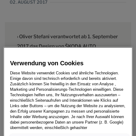
02. AUGUST 2017
› Oliver Stefani verantwortet ab 1. September
2017 das Design von ŠKODA AUTO
› ŠKODA Vorstandsvorsitzender Bernhard
Verwendung von Cookies
Maier: „Oliver Stefani besitzt großes
Diese Website verwendet Cookies und ähnliche Technologien.
kreatives Potenzial. Mit ihm zünden wir die
Einige davon sind technisch erforderlich und bereits aktiviert.
Zusätzlich können Sie freiwillig in den Einsatz von Analyse ,
nächste Entwicklungsstufe“
Marketing und Personalisierungs-Technologien einwilligen. Diese
Technologien helfen uns, Ihr Nutzungsverhalten auszuwerten –
einschließlich Seitenaufrufen und Interaktionen wie Klicks auf
Links oder Buttons – um die Nutzung der Website zu analysieren,
den Erfolg unserer Kampagnen zu messen und personalisierte
Inhalte oder Werbung anzuzeigen. Je nach Ihrer Auswahl können
Salzburg, 2. August 2017 – Oliver Stefani verantwortet
dabei personenbezogene Daten an unsere Partner (z. B. Google)
ab dem 1. September das Design von ŠKODA AUTO. Der
übermittelt werden, einschließlich gehashter
53-Jährige war zuletzt Leiter Exterieur Design der Marke
Kontaktinformationen, die Sie über Formulare bereitgestellt haben