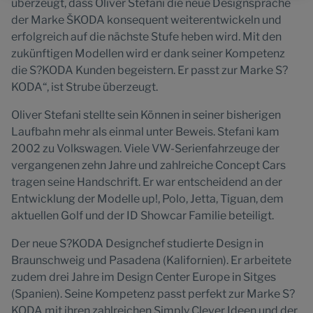
überzeugt, dass Oliver Stefani die neue Designsprache
der Marke ŠKODA konsequent weiterentwickeln und
erfolgreich auf die nächste Stufe heben wird. Mit den
zukünftigen Modellen wird er dank seiner Kompetenz
die S?KODA Kunden begeistern. Er passt zur Marke S?
KODA“, ist Strube überzeugt.
Oliver Stefani stellte sein Können in seiner bisherigen
Laufbahn mehr als einmal unter Beweis. Stefani kam
2002 zu Volkswagen. Viele VW-Serienfahrzeuge der
vergangenen zehn Jahre und zahlreiche Concept Cars
tragen seine Handschrift. Er war entscheidend an der
Entwicklung der Modelle up!, Polo, Jetta, Tiguan, dem
aktuellen Golf und der ID Showcar Familie beteiligt.
Der neue S?KODA Designchef studierte Design in
Braunschweig und Pasadena (Kalifornien). Er arbeitete
zudem drei Jahre im Design Center Europe in Sitges
(Spanien). Seine Kompetenz passt perfekt zur Marke S?
KODA mit ihren zahlreichen Simply Clever Ideen und der