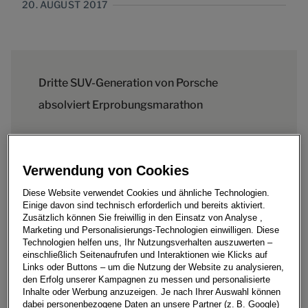
20. AUGUST 2017
Dritte SUV-Generation von Porsche
absolviert Erprobungsmarathon
Verwendung von Cookies
Salzburg, 21. August 2017 - Die dritte Generation des
Diese Website verwendet Cookies und ähnliche Technologien.
Porsche Cayenne steht in den Startlöchern. Damit auch
Einige davon sind technisch erforderlich und bereits aktiviert.
die Neuauflage des seit 2002 mehr als 760.000 Mal
Zusätzlich können Sie freiwillig in den Einsatz von Analyse ,
verkauften Erfolgsmodells die höchsten
Marketing und Personalisierungs-Technologien einwilligen. Diese
Technologien helfen uns, Ihr Nutzungsverhalten auszuwerten –
Qualitätsanforderungen von Porsche erfüllt, hat das SUV
einschließlich Seitenaufrufen und Interaktionen wie Klicks auf
einen komplexen und anspruchsvollen
Links oder Buttons – um die Nutzung der Website zu analysieren,
Erprobungsmarathon absolviert – weltweit und unter
den Erfolg unserer Kampagnen zu messen und personalisierte
Inhalte oder Werbung anzuzeigen. Je nach Ihrer Auswahl können
Extrembedingungen. Egal, ob minus 45 Grad oder plus
dabei personenbezogene Daten an unsere Partner (z. B. Google)