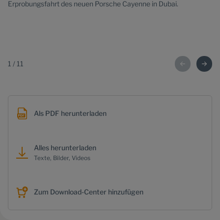
Erprobungsfahrt des neuen Porsche Cayenne in Dubai.
Er
1
/
11
Als PDF herunterladen
Alles herunterladen
Texte, Bilder, Videos
Zum Download-Center hinzufügen