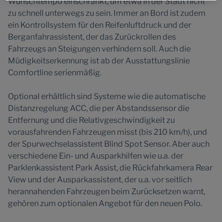
Wunschtempo einschränkt, um etwa in der Stadt nicht
Website.
zu schnell unterwegs zu sein. Immer an Bord ist zudem
ein Kontrollsystem für den Reifenluftdruck und der
Berganfahrassistent, der das Zurückrollen des
Fahrzeugs an Steigungen verhindern soll. Auch die
Müdigkeitserkennung ist ab der Ausstattungslinie
Comfortline serienmäßig.
Optional erhältlich sind Systeme wie die automatische
Distanzregelung ACC, die per Abstandssensor die
Entfernung und die Relativgeschwindigkeit zu
vorausfahrenden Fahrzeugen misst (bis 210 km/h), und
der Spurwechselassistent Blind Spot Sensor. Aber auch
verschiedene Ein- und Ausparkhilfen wie u.a. der
Parklenkassistent Park Assist, die Rückfahrkamera Rear
View und der Ausparkassistent, der u.a. vor seitlich
herannahenden Fahrzeugen beim Zurücksetzen warnt,
gehören zum optionalen Angebot für den neuen Polo.