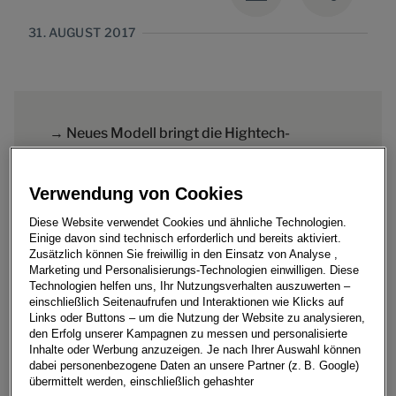
31. AUGUST 2017
→ Neues Modell bringt die Hightech-
Technologien des Golf und Passat in die
Klasse des Polo
Verwendung von Cookies
Diese Website verwendet Cookies und ähnliche Technologien.
Einige davon sind technisch erforderlich und bereits aktiviert.
Zusätzlich können Sie freiwillig in den Einsatz von Analyse ,
Marketing und Personalisierungs-Technologien einwilligen. Diese
Volkswagen bringt mit dem neuen Polo einen der
Technologien helfen uns, Ihr Nutzungsverhalten auszuwerten –
einschließlich Seitenaufrufen und Interaktionen wie Klicks auf
weltweit modernsten Kleinwagen auf die Straße. Das
Links oder Buttons – um die Nutzung der Website zu analysieren,
spiegelt sich unter anderem in der Bandbreite neuer
den Erfolg unserer Kampagnen zu messen und personalisierte
Assistenz- und Komfortsysteme wider. Durch
Inhalte oder Werbung anzuzeigen. Je nach Ihrer Auswahl können
dabei personenbezogene Daten an unsere Partner (z. B. Google)
Assistenzsysteme wie dem
übermittelt werden, einschließlich gehashter
Umfeldbeobachtungssystem Front Assist mit City-