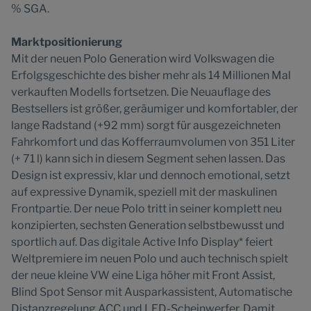
% SGA.
Marktpositionierung
Mit der neuen Polo Generation wird Volkswagen die
Erfolgsgeschichte des bisher mehr als 14 Millionen Mal
verkauften Modells fortsetzen. Die Neuauflage des
Bestsellers ist größer, geräumiger und komfortabler, der
lange Radstand (+92 mm) sorgt für ausgezeichneten
Fahrkomfort und das Kofferraumvolumen von 351 Liter
(+ 71 l) kann sich in diesem Segment sehen lassen. Das
Design ist expressiv, klar und dennoch emotional, setzt
auf expressive Dynamik, speziell mit der maskulinen
Frontpartie. Der neue Polo tritt in seiner komplett neu
konzipierten, sechsten Generation selbstbewusst und
sportlich auf. Das digitale Active Info Display* feiert
Weltpremiere im neuen Polo und auch technisch spielt
der neue kleine VW eine Liga höher mit Front Assist,
Blind Spot Sensor mit Ausparkassistent, Automatische
Distanzregelung ACC und LED-Scheinwerfer. Damit