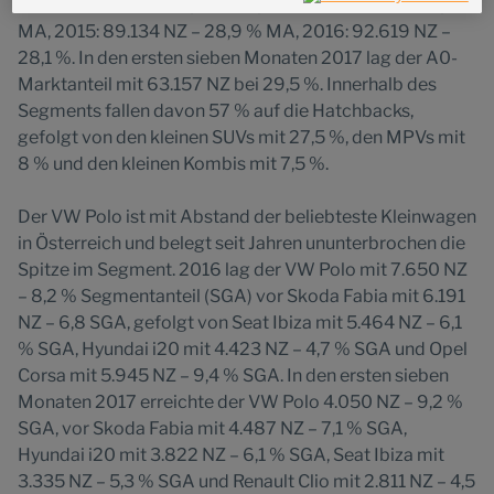
2013: 91.587 NZ – 28,7 % MA, 2014: 89.235 NZ – 29,4 %
Website.
MA, 2015: 89.134 NZ – 28,9 % MA, 2016: 92.619 NZ –
28,1 %. In den ersten sieben Monaten 2017 lag der A0-
Marktanteil mit 63.157 NZ bei 29,5 %. Innerhalb des
Segments fallen davon 57 % auf die Hatchbacks,
gefolgt von den kleinen SUVs mit 27,5 %, den MPVs mit
8 % und den kleinen Kombis mit 7,5 %.
Der VW Polo ist mit Abstand der beliebteste Kleinwagen
in Österreich und belegt seit Jahren ununterbrochen die
Spitze im Segment. 2016 lag der VW Polo mit 7.650 NZ
– 8,2 % Segmentanteil (SGA) vor Skoda Fabia mit 6.191
NZ – 6,8 SGA, gefolgt von Seat Ibiza mit 5.464 NZ – 6,1
% SGA, Hyundai i20 mit 4.423 NZ – 4,7 % SGA und Opel
Corsa mit 5.945 NZ – 9,4 % SGA. In den ersten sieben
Monaten 2017 erreichte der VW Polo 4.050 NZ – 9,2 %
SGA, vor Skoda Fabia mit 4.487 NZ – 7,1 % SGA,
Hyundai i20 mit 3.822 NZ – 6,1 % SGA, Seat Ibiza mit
3.335 NZ – 5,3 % SGA und Renault Clio mit 2.811 NZ – 4,5