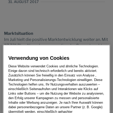
31. AUGUST 2017
Marktsituation
Im Juli hielt die positive Marktentwicklung weiter an. Mit
27.731 Pkw-Neuzulassungen stieg der Gesamtmarkt um
3,2 % zum Vorjahresmonat an.
Kumuliert präsentiert sich der Neuwagenmarkt per Ende
Verwendung von Cookies
Juli mit 214.292 Neuzulassungen ebenfalls sehr
Diese Website verwendet Cookies und ähnliche Technologien.
dynamisch. Mit einer Steigerung von 7,9 % zum
Einige davon sind technisch erforderlich und bereits aktiviert.
Vergleichszeitraum des Vorjahres hält der positive
Zusätzlich können Sie freiwillig in den Einsatz von Analyse ,
Marketing und Personalisierungs-Technologien einwilligen. Diese
Aufwärtstrend weiter an.
Technologien helfen uns, Ihr Nutzungsverhalten auszuwerten –
einschließlich Seitenaufrufen und Interaktionen wie Klicks auf
Volkswagen konnte im Juli aufgrund des
Links oder Buttons – um die Nutzung der Website zu analysieren,
den Erfolg unserer Kampagnen zu messen und personalisierte
bevorstehenden Modellwechsel des Polo und
Inhalte oder Werbung anzuzeigen. Je nach Ihrer Auswahl können
Lieferengpässen bei Tiguan und e-Golf zwar das Niveau
dabei personenbezogene Daten an unsere Partner (z. B. Google)
der Vormonate nicht ganz halten, liegt aber im
übermittelt werden, einschließlich gehashter