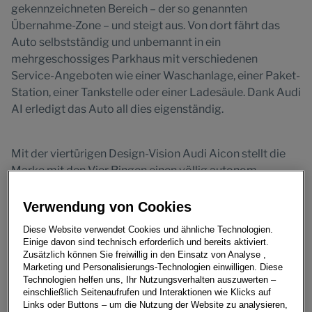
gekennzeichneten Bereich – der so genannten
Übernahme-Zone – und steigt aus. Von dort fährt das
Auto selbstständig und unbemannt in ein
mehrgeschossiges Parkhaus mit verschiedenen
Service-Angeboten wie einer Waschanlage, einer Paket-
Station, einer Tankstelle oder einer Ladesäule. Dank Audi
AI erledigt das Auto all dies eigenständig.
Mit der viertürigen Design-Vision Audi Aicon stellt die
Marke mit den Vier Ringen einen völlig autonom
fahrenden Audi der Zukunft vor – ohne Lenkrad, ohne
Pedalerie. Als Designkonzept wagt der viertürige 2+2-
Verwendung von Cookies
Sitzer sowohl beim Exterieur als auch im Interieur einen
Diese Website verwendet Cookies und ähnliche Technologien.
weiten Sprung in die Formgebung der nächsten
Einige davon sind technisch erforderlich und bereits aktiviert.
Jahrzehnte. Der Technikträger vereint auf visionäre
Zusätzlich können Sie freiwillig in den Einsatz von Analyse ,
Marketing und Personalisierungs-Technologien einwilligen. Diese
Weise Innovationen bei Antrieb und Fahrwerk, bei
Technologien helfen uns, Ihr Nutzungsverhalten auszuwerten –
Digitalisierung und Nachhaltigkeit.
einschließlich Seitenaufrufen und Interaktionen wie Klicks auf
Auch der Aicon ist für rein elektrischen Betrieb
Links oder Buttons – um die Nutzung der Website zu analysieren,