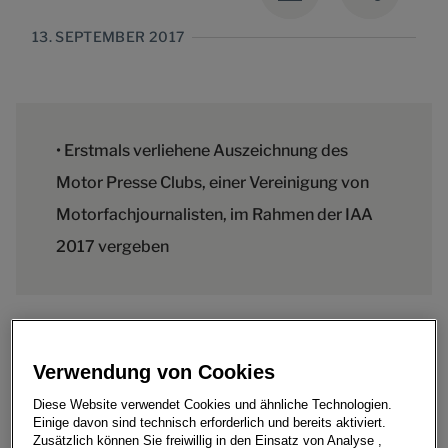
13. SEPTEMBER 2017
• Erstmals verliehene Auszeichnung des
Motor Presse Clubs, einer Vereinigung von
Motorfachjournalisten, im Rahmen der IAA
2017 vergeben
• Erstmals verliehene Auszeichnung des Motor Presse
Verwendung von Cookies
Clubs, einer Vereinigung von Motorfachjournalisten,
im Rahmen der IAA 2017 vergeben
Diese Website verwendet Cookies und ähnliche Technologien.
Einige davon sind technisch erforderlich und bereits aktiviert.
• Jury: „Johann Jungwirth ist weltweit der mit Abstand
Zusätzlich können Sie freiwillig in den Einsatz von Analyse ,