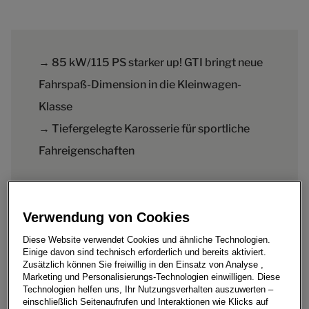
→ 85 kW/115 PS starker up! GTI bringt neue
Fahrspaß-Dimension in die Kleinwagen-
Klasse
→ Tiefergelegte Karosserie für sportliche
Fahreigenschaften
Verwendung von Cookies
Diese Website verwendet Cookies und ähnliche Technologien.
Mit niedrigem Gewicht, kraftvollem Motor,
Einige davon sind technisch erforderlich und bereits aktiviert.
Sportfahrwerk und den typischen GTI-Merkmalen im In-
Zusätzlich können Sie freiwillig in den Einsatz von Analyse ,
Marketing und Personalisierungs-Technologien einwilligen. Diese
und Exterieur bringt Volkswagen in Kürze den neuen up!
Technologien helfen uns, Ihr Nutzungsverhalten auszuwerten –
GTI auf den Markt. Damit ist der beliebte Kleinwagen
einschließlich Seitenaufrufen und Interaktionen wie Klicks auf