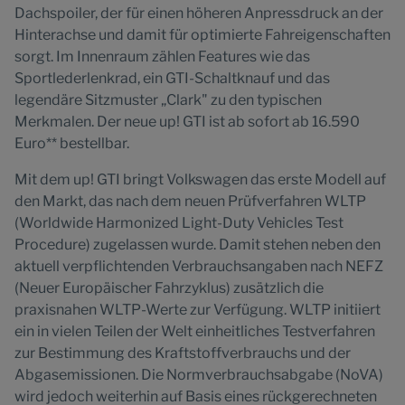
Dachspoiler, der für einen höheren Anpressdruck an der
Hinterachse und damit für optimierte Fahreigenschaften
sorgt. Im Innenraum zählen Features wie das
Sportlederlenkrad, ein GTI-Schaltknauf und das
legendäre Sitzmuster „Clark" zu den typischen
Merkmalen. Der neue up! GTI ist ab sofort ab 16.590
Euro** bestellbar.
Mit dem up! GTI bringt Volkswagen das erste Modell auf
den Markt, das nach dem neuen Prüfverfahren WLTP
(Worldwide Harmonized Light-Duty Vehicles Test
Procedure) zugelassen wurde. Damit stehen neben den
aktuell verpflichtenden Verbrauchsangaben nach NEFZ
(Neuer Europäischer Fahrzyklus) zusätzlich die
praxisnahen WLTP-Werte zur Verfügung. WLTP initiiert
ein in vielen Teilen der Welt einheitliches Testverfahren
zur Bestimmung des Kraftstoffverbrauchs und der
Abgasemissionen. Die Normverbrauchsabgabe (NoVA)
wird jedoch weiterhin auf Basis eines rückgerechneten