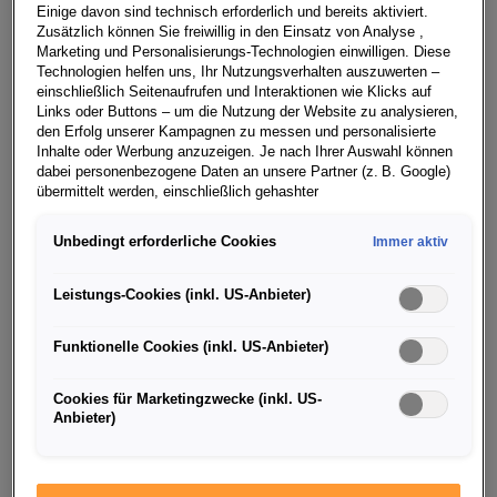
Einige davon sind technisch erforderlich und bereits aktiviert.
Erfolgsgeschichte. Der populäre Kleinwagen ist mit
Zusätzlich können Sie freiwillig in den Einsatz von Analyse ,
neu gestalteten Front- und Heckschürzen, den
Marketing und Personalisierungs-Technologien einwilligen. Diese
Technologien helfen uns, Ihr Nutzungsverhalten auszuwerten –
erstmals verfügbaren LED-Scheinwerfern und LED-
einschließlich Seitenaufrufen und Interaktionen wie Klicks auf
Heckleuchten sowie einem feineren Interieur jetzt
Links oder Buttons – um die Nutzung der Website zu analysieren,
noch attraktiver. Drehfreudige und effiziente 1,0-Liter
den Erfolg unserer Kampagnen zu messen und personalisierte
Inhalte oder Werbung anzuzeigen. Je nach Ihrer Auswahl können
Benzinmotoren sowie zusätzliche Assistenzsysteme
dabei personenbezogene Daten an unsere Partner (z. B. Google)
prägen den modernen Charakter des ŠKODA FABIA.
übermittelt werden, einschließlich gehashter
Das umfangreich überarbeitete Modell wird auf dem
Kontaktinformationen, die Sie über Formulare bereitgestellt haben
(z. B. E Mail Adresse oder Telefonnummer).
Internationalen Automobilsalon 2018 in Genf
Unbedingt erforderliche Cookies
Immer aktiv
präsentiert. Die Markteinführung erfolgt im zweiten
Für bestimmte Marketing und Leistungstechnologien nutzen wir
Halbjahr 2018.
Dienste der Google Ireland Ltd., die personenbezogene Daten an
Leistungs-Cookies (inkl. US-Anbieter)
die Google LLC in den USA weiterleiten kann. In den USA besteht
Neue Designakzente prägen Exterieur und Interieur
kein der EU gleichwertiges Datenschutzniveau; staatliche Zugriffe
Funktionelle Cookies (inkl. US-Anbieter)
und eingeschränkte Rechtsschutzmöglichkeiten können nicht
Das modifizierte Design der Front- und der Heckschürze
ausgeschlossen werden. Die Übermittlung erfolgt auf Grundlage
sorgt für ein besonders hochwertiges Erscheinungsbild.
von Standardvertragsklauseln der Europäischen Kommission.
Cookies für Marketingzwecke (inkl. US-
Scheinwerfer und Nebelscheinwerfer mit neuen
Anbieter)
Wenn Sie über einen personalisierten Link auf unsere Website
Konturen und moderner Lichttechnologie setzen
gelangen und Marketing Technologien zulassen, können die dabei
ebenfalls frische Akzente. Erstmals werden für den
anfallenden Nutzungsdaten wie etwa Seitenaufrufe oder Klick
ŠKODA FABIA LED-Scheinwerfer sowie LED-
Interaktionen von dem Ihnen zugeordneten Händler bzw. im Falle