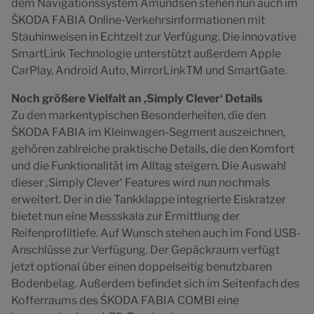
dem Navigationssystem Amundsen stehen nun auch im
ŠKODA FABIA Online-Verkehrsinformationen mit
Stauhinweisen in Echtzeit zur Verfügung. Die innovative
SmartLink Technologie unterstützt außerdem Apple
CarPlay, Android Auto, MirrorLinkTM und SmartGate.
Noch größere Vielfalt an ‚Simply Clever‘ Details
Zu den markentypischen Besonderheiten, die den
ŠKODA FABIA im Kleinwagen-Segment auszeichnen,
gehören zahlreiche praktische Details, die den Komfort
und die Funktionalität im Alltag steigern. Die Auswahl
dieser ‚Simply Clever‘ Features wird nun nochmals
erweitert. Der in die Tankklappe integrierte Eiskratzer
bietet nun eine Messskala zur Ermittlung der
Reifenprofiltiefe. Auf Wunsch stehen auch im Fond USB-
Anschlüsse zur Verfügung. Der Gepäckraum verfügt
jetzt optional über einen doppelseitig benutzbaren
Bodenbelag. Außerdem befindet sich im Seitenfach des
Kofferraums des ŠKODA FABIA COMBI eine