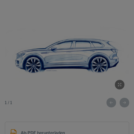
1
/
1
Als PDF herunterladen