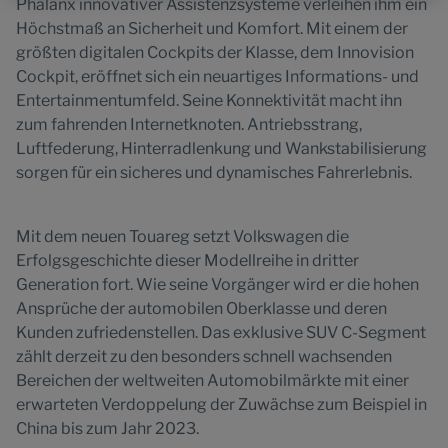
Phalanx innovativer Assistenzsysteme verleihen ihm ein
Website.
Höchstmaß an Sicherheit und Komfort. Mit einem der
größten digitalen Cockpits der Klasse, dem Innovision
Cockpit, eröffnet sich ein neuartiges Informations- und
Entertainmentumfeld. Seine Konnektivität macht ihn
zum fahrenden Internetknoten. Antriebsstrang,
Luftfederung, Hinterradlenkung und Wankstabilisierung
sorgen für ein sicheres und dynamisches Fahrerlebnis.
Mit dem neuen Touareg setzt Volkswagen die
Erfolgsgeschichte dieser Modellreihe in dritter
Generation fort. Wie seine Vorgänger wird er die hohen
Ansprüche der automobilen Oberklasse und deren
Kunden zufriedenstellen. Das exklusive SUV C-Segment
zählt derzeit zu den besonders schnell wachsenden
Bereichen der weltweiten Automobilmärkte mit einer
erwarteten Verdoppelung der Zuwächse zum Beispiel in
China bis zum Jahr 2023.