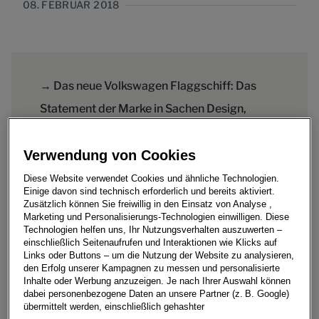
08. FEBRUAR 2018
→ Das neue Volkswagen Flaggschiff: Das
Statement der Marke in Sachen Design,
Technologie und Fahrdynamik
Verwendung von Cookies
→ Erfolgsgeschichte: Rund eine Million
verkaufte Touareg in den ersten beiden
Diese Website verwendet Cookies und ähnliche Technologien.
Einige davon sind technisch erforderlich und bereits aktiviert.
Fahrzeuggenerationen
Zusätzlich können Sie freiwillig in den Einsatz von Analyse ,
Marketing und Personalisierungs-Technologien einwilligen. Diese
→ Weltpremiere: Am 23. März 2018 in
Technologien helfen uns, Ihr Nutzungsverhalten auszuwerten –
einschließlich Seitenaufrufen und Interaktionen wie Klicks auf
Peking
Links oder Buttons – um die Nutzung der Website zu analysieren,
den Erfolg unserer Kampagnen zu messen und personalisierte
Inhalte oder Werbung anzuzeigen. Je nach Ihrer Auswahl können
dabei personenbezogene Daten an unsere Partner (z. B. Google)
übermittelt werden, einschließlich gehashter