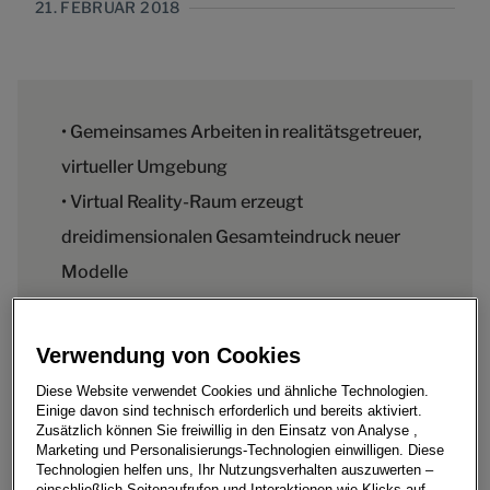
21. FEBRUAR 2018
• Gemeinsames Arbeiten in realitätsgetreuer,
virtueller Umgebung
• Virtual Reality-Raum erzeugt
dreidimensionalen Gesamteindruck neuer
Modelle
Verwendung von Cookies
Audi testet derzeit das sogenannte Virtual Reality
Diese Website verwendet Cookies und ähnliche Technologien.
Einige davon sind technisch erforderlich und bereits aktiviert.
Holodeck zur Design Beurteilung von neuen Modellen.
Zusätzlich können Sie freiwillig in den Einsatz von Analyse ,
Diese Technologie erzeugt eine begehbare, virtuelle
Marketing und Personalisierungs-Technologien einwilligen. Diese
Umgebung mit einem dreidimensionalen Abbild des
Technologien helfen uns, Ihr Nutzungsverhalten auszuwerten –