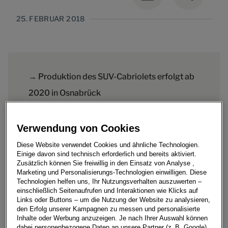
25. FEBRUAR 2018
→ Produktion des SUV-Cabriolets erfolgt ab
2020 in Osnabrück
→ Volkswagen investiert 80 Millionen Euro in
die Fertigung
Verwendung von Cookies
→ Cabriolet-Erfolgsgeschichte in Osnabrück
Diese Website verwendet Cookies und ähnliche Technologien.
Einige davon sind technisch erforderlich und bereits aktiviert.
wird fortgesetzt
Zusätzlich können Sie freiwillig in den Einsatz von Analyse ,
Marketing und Personalisierungs-Technologien einwilligen. Diese
→ Neues Modell sichert Auslastung und
Technologien helfen uns, Ihr Nutzungsverhalten auszuwerten –
Beschäftigung
einschließlich Seitenaufrufen und Interaktionen wie Klicks auf
Links oder Buttons – um die Nutzung der Website zu analysieren,
den Erfolg unserer Kampagnen zu messen und personalisierte
Inhalte oder Werbung anzuzeigen. Je nach Ihrer Auswahl können
dabei personenbezogene Daten an unsere Partner (z. B. Google)