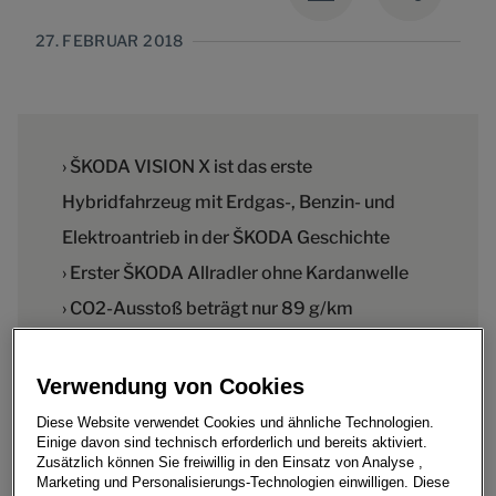
27. FEBRUAR 2018
› ŠKODA VISION X ist das erste
Hybridfahrzeug mit Erdgas-, Benzin- und
Elektroantrieb in der ŠKODA Geschichte
› Erster ŠKODA Allradler ohne Kardanwelle
› CO2-Ausstoß beträgt nur 89 g/km
Verwendung von Cookies
Diese Website verwendet Cookies und ähnliche Technologien.
ŠKODA AUTO blickt auf dem Genfer Automobilsalon
Einige davon sind technisch erforderlich und bereits aktiviert.
2018 (6. - 18. März) in die automobile Zukunft. Der
Zusätzlich können Sie freiwillig in den Einsatz von Analyse ,
tschechische Automobilhersteller präsentiert erstmals
Marketing und Personalisierungs-Technologien einwilligen. Diese