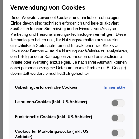
Verwendung von Cookies
16. JULI 2018
Diese Website verwendet Cookies und ähnliche Technologien.
Einige davon sind technisch erforderlich und bereits aktiviert.
Zusätzlich können Sie freiwillig in den Einsatz von Analyse ,
Marketing und Personalisierungs-Technologien einwilligen. Diese
Technologien helfen uns, Ihr Nutzungsverhalten auszuwerten –
einschließlich Seitenaufrufen und Interaktionen wie Klicks auf
Wimbledon-Siegerin und Porsche-
Links oder Buttons – um die Nutzung der Website zu analysieren,
Markenbotschafterin zu Besuch im Porsche
den Erfolg unserer Kampagnen zu messen und personalisierte
Inhalte oder Werbung anzuzeigen. Je nach Ihrer Auswahl können
Museum
dabei personenbezogene Daten an unsere Partner (z. B. Google)
übermittelt werden, einschließlich gehashter
Kontaktinformationen, die Sie über Formulare bereitgestellt haben
(z. B. E Mail Adresse oder Telefonnummer).
Unbedingt erforderliche Cookies
Immer aktiv
Für bestimmte Marketing und Leistungstechnologien nutzen wir
Mit ihrem Sieg in Wimbledon hat Angelique Kerber den
Dienste der Google Ireland Ltd., die personenbezogene Daten an
Leistungs-Cookies (inkl. US-Anbieter)
größten Erfolg ihrer Karriere gefeiert. Auf dem Rückweg
die Google LLC in den USA weiterleiten kann. In den USA besteht
kein der EU gleichwertiges Datenschutzniveau; staatliche Zugriffe
vom bedeutendsten Tennisturnier der Welt machte die
Funktionelle Cookies (inkl. US-Anbieter)
und eingeschränkte Rechtsschutzmöglichkeiten können nicht
Porsche-Markenbotschafterin am Dienstag einen
ausgeschlossen werden. Die Übermittlung erfolgt auf Grundlage
Abstecher nach Stuttgart. Im Porsche Museum gab sie
von Standardvertragsklauseln der Europäischen Kommission.
Cookies für Marketingzwecke (inkl. US-
ihre erste Pressekonferenz in Deutschland nach ihrem
Anbieter)