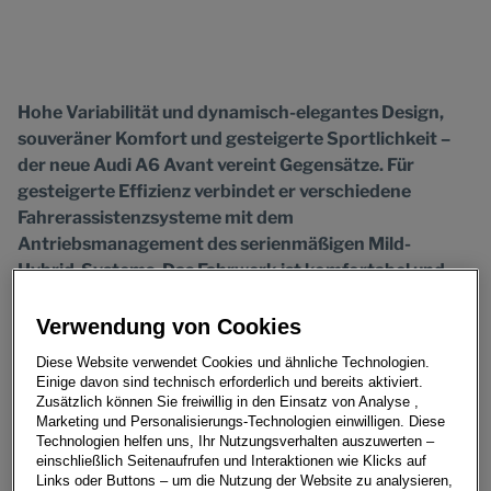
Hohe Variabilität und dynamisch-elegantes Design,
souveräner Komfort und gesteigerte Sportlichkeit –
der neue Audi A6 Avant vereint Gegensätze. Für
gesteigerte Effizienz verbindet er verschiedene
Fahrerassistenzsysteme mit dem
Antriebsmanagement des serienmäßigen Mild-
Hybrid-Systems. Das Fahrwerk ist komfortabel und
sportlich zugleich. Das volldigitale Bediensystem MMI
touch response lässt sich intuitiv nutzen und
Verwendung von Cookies
ermöglicht einen hohen Grad an Personalisierbarkeit.
Diese Website verwendet Cookies und ähnliche Technologien.
Die umfangreiche Vernetzung sorgt für gesteigerten
Einige davon sind technisch erforderlich und bereits aktiviert.
Reisekomfort.
Zusätzlich können Sie freiwillig in den Einsatz von Analyse ,
Marketing und Personalisierungs-Technologien einwilligen. Diese
Technologien helfen uns, Ihr Nutzungsverhalten auszuwerten –
Einladend – das Platzangebot, der Innenraum und die
einschließlich Seitenaufrufen und Interaktionen wie Klicks auf
Karosserie
Links oder Buttons – um die Nutzung der Website zu analysieren,