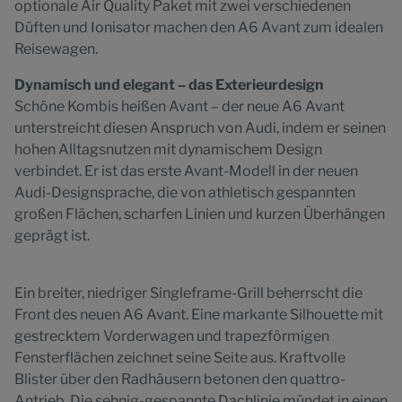
optionale Air Quality Paket mit zwei verschiedenen
Düften und Ionisator machen den A6 Avant zum idealen
Reisewagen.
Dynamisch und elegant – das Exterieurdesign
Schöne Kombis heißen Avant – der neue A6 Avant
unterstreicht diesen Anspruch von Audi, indem er seinen
hohen Alltagsnutzen mit dynamischem Design
verbindet. Er ist das erste Avant-Modell in der neuen
Audi-Designsprache, die von athletisch gespannten
großen Flächen, scharfen Linien und kurzen Überhängen
geprägt ist.
Ein breiter, niedriger Singleframe-Grill beherrscht die
Front des neuen A6 Avant. Eine markante Silhouette mit
gestrecktem Vorderwagen und trapezförmigen
Fensterflächen zeichnet seine Seite aus. Kraftvolle
Blister über den Radhäusern betonen den quattro-
Antrieb. Die sehnig-gespannte Dachlinie mündet in einen