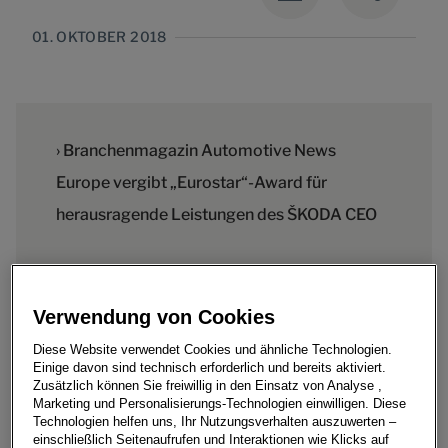
01. OKTOBER 2018
› Branchenmagazin Automotive News
Europe vergibt „Eurostar“-Award für
herausragende Leistungen des ŠKODA CEO
Verwendung von Cookies
Diese Website verwendet Cookies und ähnliche Technologien.
Einige davon sind technisch erforderlich und bereits aktiviert.
› Auszeichnung würdigt dynamische
Zusätzlich können Sie freiwillig in den Einsatz von Analyse ,
Marketing und Personalisierungs-Technologien einwilligen. Diese
Absatzsteigerung, exzellente Geschäftsergebnisse
Technologien helfen uns, Ihr Nutzungsverhalten auszuwerten –
und attraktive Modellneuheiten von ŠKODA unter
einschließlich Seitenaufrufen und Interaktionen wie Klicks auf