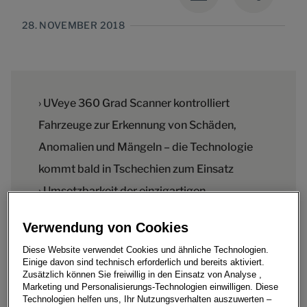
28. NOVEMBER 2018
› UVeye 360 Grad Scanner kontrolliert
Fahrzeuge zur Erkennung von Schäden,
Anomalien und Mängeln – die Technologie
kommt bald in Tschechien zum Einsatz
› Umsetzbarkeit der einzigartigen
Ladetechnologie von e-Autos von Chakratec
Verwendung von Cookies
wird geprüft
Diese Website verwendet Cookies und ähnliche Technologien.
› Drei Services auf Basis der KI-Software von
Einige davon sind technisch erforderlich und bereits aktiviert.
Zusätzlich können Sie freiwillig in den Einsatz von Analyse ,
Anagog stehen kurz vor der Umsetzung bei
Marketing und Personalisierungs-Technologien einwilligen. Diese
ŠKODA
Technologien helfen uns, Ihr Nutzungsverhalten auszuwerten –