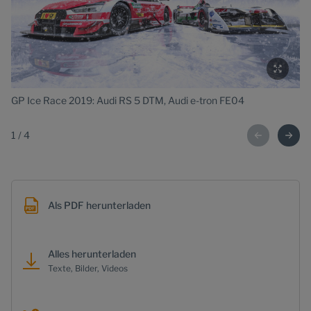
Au
GP Ice Race 2019: Audi RS 5 DTM, Audi e-tron FE04
1
/
4
Als PDF herunterladen
Alles herunterladen
Texte, Bilder, Videos