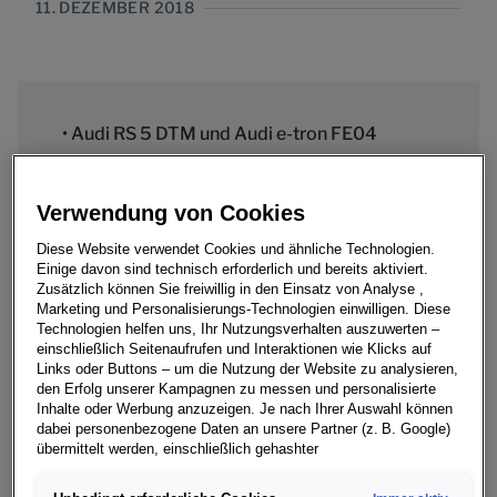
11. DEZEMBER 2018
• Audi RS 5 DTM und Audi e-tron FE04
erstmals mit Spikes auf Eis
• René Rast und Daniel Abt in Zell am See auf
Verwendung von Cookies
glattem Untergrund
Diese Website verwendet Cookies und ähnliche Technologien.
Einige davon sind technisch erforderlich und bereits aktiviert.
• Acht Jahrzehnte Audi-Motorsport-
Zusätzlich können Sie freiwillig in den Einsatz von Analyse ,
Geschichte
Marketing und Personalisierungs-Technologien einwilligen. Diese
Technologien helfen uns, Ihr Nutzungsverhalten auszuwerten –
einschließlich Seitenaufrufen und Interaktionen wie Klicks auf
Links oder Buttons – um die Nutzung der Website zu analysieren,
den Erfolg unserer Kampagnen zu messen und personalisierte
Inhalte oder Werbung anzuzeigen. Je nach Ihrer Auswahl können
Motorsport mal anders: Noch nie sind so
dabei personenbezogene Daten an unsere Partner (z. B. Google)
übermittelt werden, einschließlich gehashter
unterschiedliche Rennwagen aus dem Motorsport-
Kontaktinformationen, die Sie über Formulare bereitgestellt haben
Programm von Audi zusammen auf Schnee und Eis
(z. B. E Mail Adresse oder Telefonnummer).