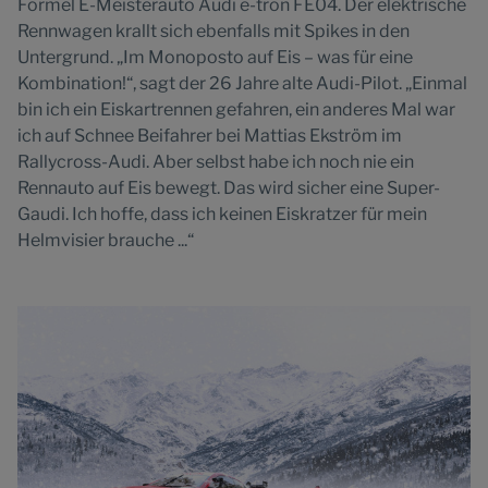
Formel E-Meisterauto Audi e-tron FE04. Der elektrische
Rennwagen krallt sich ebenfalls mit Spikes in den
Untergrund. „Im Monoposto auf Eis – was für eine
Kombination!“, sagt der 26 Jahre alte Audi-Pilot. „Einmal
bin ich ein Eiskartrennen gefahren, ein anderes Mal war
ich auf Schnee Beifahrer bei Mattias Ekström im
Rallycross-Audi. Aber selbst habe ich noch nie ein
Rennauto auf Eis bewegt. Das wird sicher eine Super-
Gaudi. Ich hoffe, dass ich keinen Eiskratzer für mein
Helmvisier brauche ...“