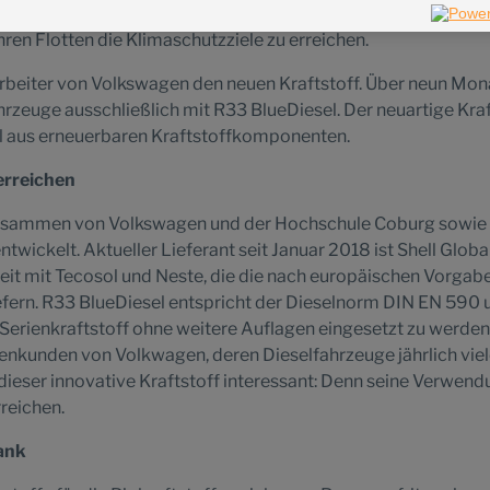
durch den Einsatz von Biokraftstoffen. Auch Großkunden kö
hren Flotten die Klimaschutzziele zu erreichen.
arbeiter von Volkswagen den neuen Kraftstoff. Über neun Mon
rzeuge ausschließlich mit R33 BlueDiesel. Der neuartige Kraf
tel aus erneuerbaren Kraftstoffkomponenten.
 erreichen
usammen von Volkswagen und der Hochschule Coburg sowie
twickelt. Aktueller Lieferant seit Januar 2018 ist Shell Globa
it mit Tecosol und Neste, die die nach europäischen Vorgab
 liefern. R33 BlueDiesel entspricht der Dieselnorm DIN EN 590 
als Serienkraftstoff ohne weitere Auflagen eingesetzt zu werden
enkunden von Volkwagen, deren Dieselfahrzeuge jährlich vie
 dieser innovative Kraftstoff interessant: Denn seine Verwen
rreichen.
Tank