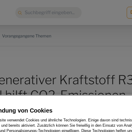
Suche:
Vorangegangene Themen
enerativer Kraftstoff R
l hilft CO2-Emissionen
en zu senken
ndung von Cookies
ite verwendet Cookies und ähnliche Technologien. Einige davon sind techni
h und bereits aktiviert. Zusätzlich können Sie freiwillig in den Einsatz von Anal
und Personalisierungs-Technologien einwilligen. Diese Technologien helfen uns