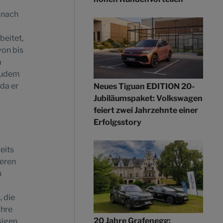
 nach
beitet,
von bis
m
 Zudem
da er
Neues Tiguan EDITION 20-
Jubiläumspaket: Volkswagen
feiert zwei Jahrzehnte einer
Erfolgsstory
eits
teren
n
 die
ihre
20 Jahre Grafenegg:
sigen