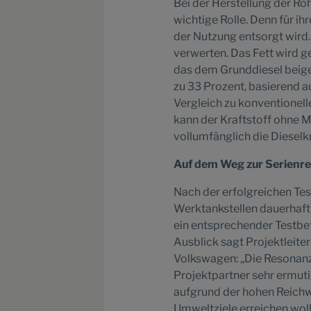
Bei der Herstellung der Roh
wichtige Rolle. Denn für i
der Nutzung entsorgt wird.
verwerten. Das Fett wird ge
das dem Grunddiesel beige
zu 33 Prozent, basierend au
Vergleich zu konventionel
kann der Kraftstoff ohne 
vollumfänglich die Dieselkr
Auf dem Weg zur Serienre
Nach der erfolgreichen Te
Werktankstellen dauerhaft 
ein entsprechender Testbet
Ausblick sagt Projektleite
Volkswagen: „Die Resonanz
Projektpartner sehr ermuti
aufgrund der hohen Reichw
Umweltziele erreichen woll