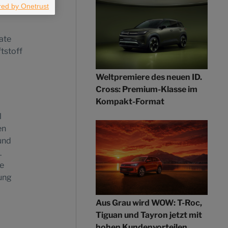
nnen
ate
tstoff
Weltpremiere des neuen ID.
Cross: Premium-Klasse im
Kompakt-Format
l
en
und
.
le
dung
Aus Grau wird WOW: T-Roc,
Tiguan und Tayron jetzt mit
hohen Kundenvorteilen