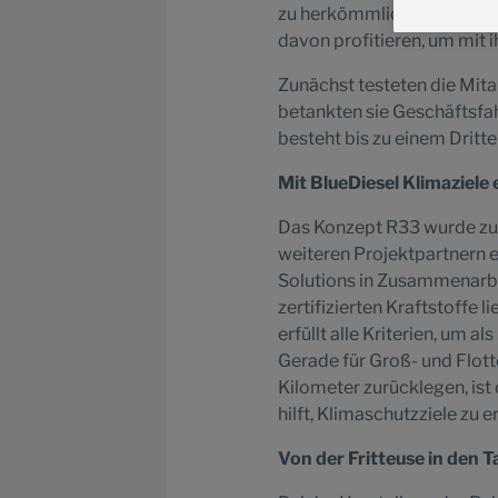
zu herkömmlichem Diesel 
davon profitieren, um mit i
Zunächst testeten die Mit
betankten sie Geschäftsfah
besteht bis zu einem Drit
Mit BlueDiesel Klimaziele
Das Konzept R33 wurde z
weiteren Projektpartnern en
Solutions in Zusammenarbe
zertifizierten Kraftstoffe
erfüllt alle Kriterien, um 
Gerade für Groß- und Flott
Kilometer zurücklegen, ist
hilft, Klimaschutzziele zu e
Von der Fritteuse in den 