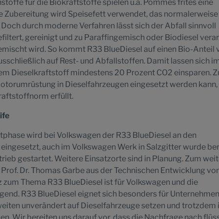
stoffe für die Biokraftstoffe spielen u.a. Pommes frites eine
hre Zubereitung wird Speisefett verwendet, das normalerweise
 Doch durch moderne Verfahren lässt sich der Abfall sinnvoll
filtert, gereinigt und zu Paraffingemisch oder Biodiesel verar
mischt wird. So kommt R33 BlueDiesel auf einen Bio-Anteil 
sschließlich auf Rest- und Abfallstoffen. Damit lassen sich i
lem Dieselkraftstoff mindestens 20 Prozent CO2 einsparen.
Motorumrüstung in Dieselfahrzeugen eingesetzt werden kann, 
aftstoffnorm erfüllt.
ife
stphase wird bei Volkswagen der R33 BlueDiesel an den
eingesetzt, auch im Volkswagen Werk in Salzgitter wurde ber
rieb gestartet. Weitere Einsatzorte sind in Planung. Zum wei
r Prof. Dr. Thomas Garbe aus der Technischen Entwicklung vo
 zum Thema R33 BlueDiesel ist für Volkswagen und die
gend. R33 BlueDiesel eignet sich besonders für Unternehmen,
eiten unverändert auf Dieselfahrzeuge setzen und trotzdem 
en. Wir bereiten uns darauf vor, dass die Nachfrage nach flüs