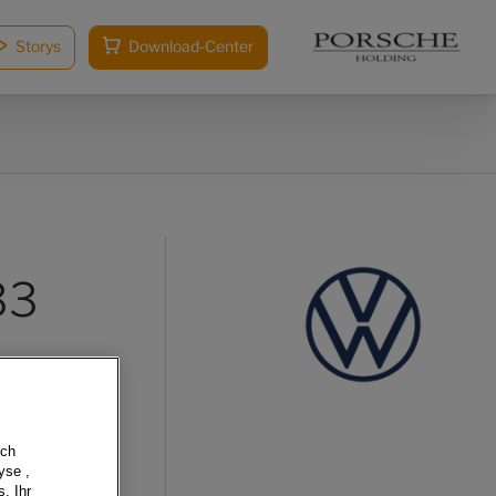
Storys
Download-Center
33
sch
yse ,
, Ihr