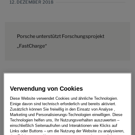
12. DEZEMBER 2018
Porsche unterstützt Forschungsprojekt
„FastCharge“
Das Laden von Elektrofahrzeugen könnte bald fast so
schnell erfolgen wie heute das Betanken mit Kraftstoff.
Verwendung von Cookies
Dies ist ein Zwischenergebnis des Forschungsprojektes
Diese Website verwendet Cookies und ähnliche Technologien.
„FastCharge“, an dem Porsche beteiligt ist. Am gestrigen
Einige davon sind technisch erforderlich und bereits aktiviert.
Mittwoch wurde in Jettingen-Scheppach, in der Nähe
Zusätzlich können Sie freiwillig in den Einsatz von Analyse ,
der A8 zwischen Ulm und Augsburg, der Prototyp einer
Marketing und Personalisierungs-Technologien einwilligen. Diese
Technologien helfen uns, Ihr Nutzungsverhalten auszuwerten –
Ladestation mit einer Leistung von bis zu 450 kW
einschließlich Seitenaufrufen und Interaktionen wie Klicks auf
vorgestellt. Ein Porsche-Forschungsfahrzeug mit einer
Links oder Buttons – um die Nutzung der Website zu analysieren,