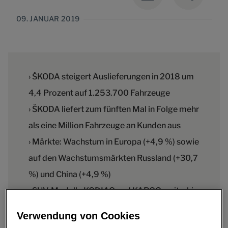
09. JANUAR 2019
› ŠKODA steigert Auslieferungen in 2018 um
4,4 Prozent auf 1.253.700 Fahrzeuge
› ŠKODA liefert zum fünften Mal in Folge mehr
als eine Million Fahrzeuge an Kunden aus
› Märkte: Wachstum in Europa (+4,9 %) sowie
auf den Wachstumsmärkten Russland (+30,7
%) und China (+4,9 %)
› SUV-Modelle KODIAQ und KAROQ weiterhin
Wachstumstreiber der Modellpalette
Verwendung von Cookies