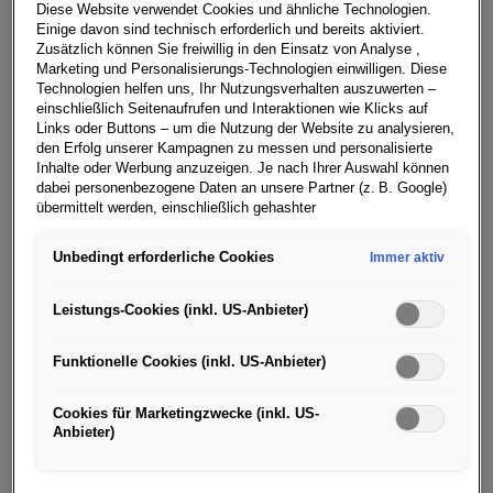
Diese Website verwendet Cookies und ähnliche Technologien.
Einige davon sind technisch erforderlich und bereits aktiviert.
Zusätzlich können Sie freiwillig in den Einsatz von Analyse ,
Marketing und Personalisierungs-Technologien einwilligen. Diese
ŠKODA erzielt bereits im fünften Jahr in Folge einen
Technologien helfen uns, Ihr Nutzungsverhalten auszuwerten –
neuen Auslieferungsrekord. Die weltweiten
einschließlich Seitenaufrufen und Interaktionen wie Klicks auf
Auslieferungen des tschechischen Herstellers steigen
Links oder Buttons – um die Nutzung der Website zu analysieren,
den Erfolg unserer Kampagnen zu messen und personalisierte
in 2018 um 4,4 Prozent auf 1.253.700 Fahrzeuge
Inhalte oder Werbung anzuzeigen. Je nach Ihrer Auswahl können
(2017: 1.200.500). In Europa (826.800 Fahrzeuge;
dabei personenbezogene Daten an unsere Partner (z. B. Google)
+4,9 %) sowie auf den Wachstumsmärkten China
übermittelt werden, einschließlich gehashter
Kontaktinformationen, die Sie über Formulare bereitgestellt haben
(341.000 Fahrzeuge; +4,9 %) und Russland (81.500
(z. B. E Mail Adresse oder Telefonnummer).
Fahrzeuge; +30,7 %) verzeichnet das Unternehmen
Unbedingt erforderliche Cookies
Immer aktiv
starke Absatzzuwächse. Die SUV-Modelle KODIAQ und
Für bestimmte Marketing und Leistungstechnologien nutzen wir
Dienste der Google Ireland Ltd., die personenbezogene Daten an
KAROQ sind weiterhin wichtige Wachstumstreiber,
Leistungs-Cookies (inkl. US-Anbieter)
die Google LLC in den USA weiterleiten kann. In den USA besteht
der ŠKODA OCTAVIA bleibt der Bestseller der Marke.
kein der EU gleichwertiges Datenschutzniveau; staatliche Zugriffe
Funktionelle Cookies (inkl. US-Anbieter)
und eingeschränkte Rechtsschutzmöglichkeiten können nicht
ŠKODA AUTO Vorstandsvorsitzender Bernhard Maier
ausgeschlossen werden. Die Übermittlung erfolgt auf Grundlage
sagt: „Wir haben 2018 erneut mehr Fahrzeuge
von Standardvertragsklauseln der Europäischen Kommission.
Cookies für Marketingzwecke (inkl. US-
ausgeliefert als jemals zuvor. Es zeigt sich: Unsere
Anbieter)
Wenn Sie über einen personalisierten Link auf unsere Website
ŠKODA-Strategie 2025 greift, die Produktoffensive
gelangen und Marketing Technologien zulassen, können die dabei
entfaltet weltweit ihre Kraft. ŠKODA wächst nachhaltig
anfallenden Nutzungsdaten wie etwa Seitenaufrufe oder Klick