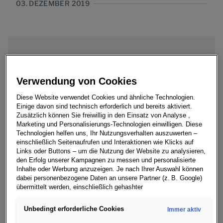
03. DEZEMBER 2019
– Einziges Cabriolet der Marke Volkswagen
läuft ab heute vom Band
Verwendung von Cookies
– Effiziente Fertigung für T-Roc Cabriolet für
Diese Website verwendet Cookies und ähnliche Technologien.
Einige davon sind technisch erforderlich und bereits aktiviert.
hohen zweistelligen Millionen-Euro-Betrag
Zusätzlich können Sie freiwillig in den Einsatz von Analyse ,
aufgebaut
Marketing und Personalisierungs-Technologien einwilligen. Diese
Technologien helfen uns, Ihr Nutzungsverhalten auszuwerten –
– Weitere Investitionen in ähnlicher
einschließlich Seitenaufrufen und Interaktionen wie Klicks auf
Links oder Buttons – um die Nutzung der Website zu analysieren,
Größenordnung am Standort geplant
den Erfolg unserer Kampagnen zu messen und personalisierte
Inhalte oder Werbung anzuzeigen. Je nach Ihrer Auswahl können
dabei personenbezogene Daten an unsere Partner (z. B. Google)
übermittelt werden, einschließlich gehashter
Kontaktinformationen, die Sie über Formulare bereitgestellt haben
(z. B. E Mail Adresse oder Telefonnummer).
Heute startet die Produktion des neuen T-Roc Cabriolet
Unbedingt erforderliche Cookies
Immer aktiv
von Volkswagen im Werk Osnabrück. Für das einzige
Für bestimmte Marketing und Leistungstechnologien nutzen wir