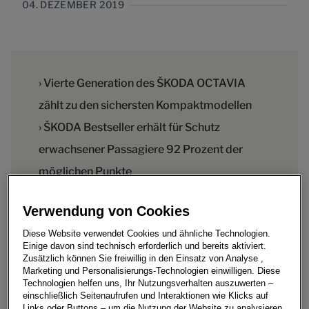
04. DEZEMBER 2019
› Vierte Generation des ŠKODA OCTAVIA
zählt zu den sichersten Kompaktmodellen
› ŠKODA Bestseller erhält für Schutz
erwachsener Passagiere 92 Prozent der
möglichen Punkte
› Mit 88 Prozent der möglichen Punkte für
Verwendung von Cookies
den Insassenschutz von Kindern in der
Diese Website verwendet Cookies und ähnliche Technologien.
absoluten Spitzengruppe
Einige davon sind technisch erforderlich und bereits aktiviert.
Zusätzlich können Sie freiwillig in den Einsatz von Analyse ,
Marketing und Personalisierungs-Technologien einwilligen. Diese
Technologien helfen uns, Ihr Nutzungsverhalten auszuwerten –
einschließlich Seitenaufrufen und Interaktionen wie Klicks auf
Links oder Buttons – um die Nutzung der Website zu analysieren,