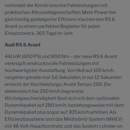
verbindet der Kombi enorme Fahrleistungen mit
praktischen Allroundeigenschaften. Mehr Power bei
gleichzeitig gesteigerter Effizienz machen den RS 6
Avant zu einem perfekten Begleiter für jeden
Einsatzzweck, 365 Tage im Jahr.
Audi RS 6 Avant
441 kW (600 PS) und 800 Nm – der neue RS 6 Avant
verknüpft eindrucksvolle Fahrleistungen mit
hochwertigster Ausstattung. Von Null auf 100 km/h
vergehen gerade mal 3,6 Sekunden, in nur 12 Sekunden
erreicht der Hochleistungs-Avant Tempo 200. Die
elektronisch bei 250 km/h begrenzte
Höchstgeschwindigkeit lässt sich mit dem optionalen
Dynamikpaket auf 280 km/h, beziehungsweise mit dem
Dynamikpaket plus sogar auf 305 km/h erhöhen. Als
Effizienzbausteine sind das Mildhybrid-System (MHEV)
mit 48 Volt-Hauptbordnetz und das System cylinder on