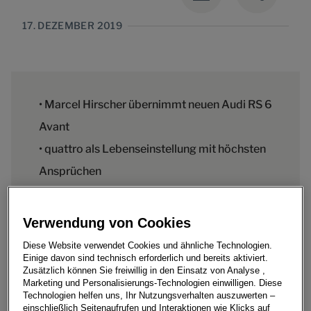
17. DEZEMBER 2019
• Marcel Hirscher übernimmt neuen Audi RS 6
Avant
• quattro als Lebenseinstellung mit höchsten
Ansprüchen
Verwendung von Cookies
Der erfolgreichste österreichische Skirennläufer
Diese Website verwendet Cookies und ähnliche Technologien.
Einige davon sind technisch erforderlich und bereits aktiviert.
Marcel Hirscher übernahm am 18. Dezember 2019 in
Zusätzlich können Sie freiwillig in den Einsatz von Analyse ,
Salzburg einen neuen Audi RS 6 Avant. Damit setzt
Marketing und Personalisierungs-Technologien einwilligen. Diese
Audi Österreich weiter auf eine langjährige und
Technologien helfen uns, Ihr Nutzungsverhalten auszuwerten –
einschließlich Seitenaufrufen und Interaktionen wie Klicks auf